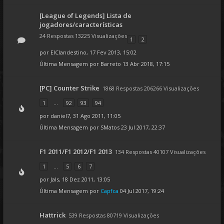
[League of Legends] Lista de
jogadores/características
24 Respostas 13225 Visualizações
1
2
por
ElClandestino
, 17 Fev 2013, 15:02
Última Mensagem por
Barreto
13 Abr 2018, 17:15
[PC] Counter Strike
1868 Respostas 206266 Visualizações
1
...
92
93
94
por
daniel7
, 31 Ago 2011, 11:05
Última Mensagem por
SMatos
23 Jul 2017, 22:37
F1 2011/F1 2012/F1 2013
134 Respostas 40107 Visualizações
1
...
5
6
7
por
Jals
, 18 Dez 2011, 13:05
Última Mensagem por
Capfca
04 Jul 2017, 19:24
Hattrick
539 Respostas 80719 Visualizações