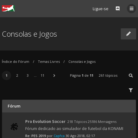
Ligue-se
Consolas e Jogos
Índice do Fórum
Temas Livres
Consolas e Jogos
1
2
3
...
11
Página
1
de
11
261 tópicos
Fórum
Pro Evolution Soccer
218 Tópicos 25186 Mensagens
Fórum dedicado ao simulador de futebol da KONAMI
Re: PES 2019
por
Capfca
30 Ago 2018, 02:17