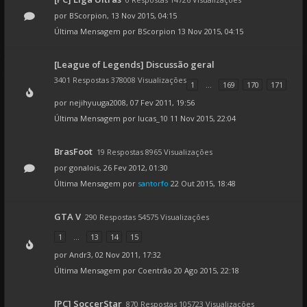
por
BScorpion
, 13 Nov 2015, 04:15
Última Mensagem por
BScorpion
13 Nov 2015, 04:15
[League of Legends] Discussão geral
3401 Respostas 378008 Visualizações
1
...
169
170
171
por
nejihyuuga2008
, 07 Fev 2011, 19:56
Última Mensagem por
lucas_10
11 Nov 2015, 22:04
BrasFoot
19 Respostas 8965 Visualizações
por
gonalois
, 26 Fev 2012, 01:30
Última Mensagem por
santorfo
22 Out 2015, 18:48
GTA V
290 Respostas 54575 Visualizações
1
...
13
14
15
por
Andr3
, 02 Nov 2011, 17:32
Última Mensagem por
Coentrão
20 Ago 2015, 22:18
[PC] SoccerStar
870 Respostas 105723 Visualizações