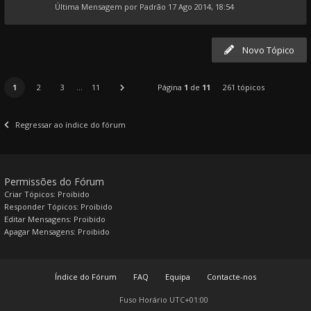
Última Mensagem por
Padrão
17 Ago 2014, 18:54
Novo Tópico
1
2
3
...
11
Página
1
de
11
261 tópicos
Regressar ao índice do fórum
Permissões do Fórum
Criar Tópicos: Proibido
Responder Tópicos: Proibido
Editar Mensagens: Proibido
Apagar Mensagens: Proibido
Índice do Fórum
FAQ
Equipa
Contacte-nos
Fuso Horário
UTC+01:00