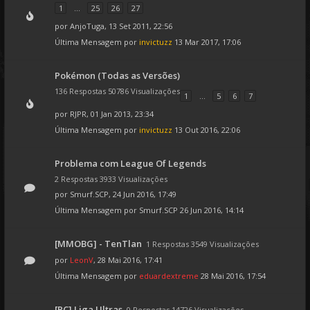
1
...
25
26
27
por
AnjoTuga
, 13 Set 2011, 22:56
Última Mensagem por
invictuzz
13 Mar 2017, 17:06
Pokémon (Todas as Versões)
136 Respostas 50786 Visualizações
1
...
5
6
7
por
RJPR
, 01 Jan 2013, 23:34
Última Mensagem por
invictuzz
13 Out 2016, 22:06
Problema com League Of Legends
2 Respostas 3933 Visualizações
por
Smurf.SCP
, 24 Jun 2016, 17:49
Última Mensagem por
Smurf.SCP
26 Jun 2016, 14:14
[MMOBG] - TenTlan
1 Respostas 3549 Visualizações
por
LeonV
, 28 Mai 2016, 17:41
Última Mensagem por
eduardextreme
28 Mai 2016, 17:54
[PC] Liga Ultras
0 Respostas 14726 Visualizações