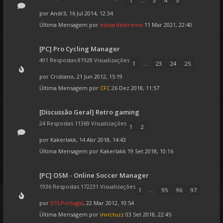
1
...
3
4
5
por
Andr3
, 16 Jul 2014, 12:34
Última Mensagem por
eduardextreme
11 Mar 2021, 22:40
[PC] Pro Cycling Manager
491 Respostas 81928 Visualizações
1
...
23
24
25
por
Cristiano
, 21 Jun 2012, 15:19
Última Mensagem por
CFC
26 Dez 2018, 11:57
[Discussão Geral] Retro gaming
24 Respostas 11369 Visualizações
1
2
por
Kakerlakk
, 14 Abr 2018, 14:43
Última Mensagem por
Kakerlakk
19 Set 2018, 10:16
[PC] OSM - Online Soccer Manager
1936 Respostas 172231 Visualizações
1
...
95
96
97
por
DTLPortugal
, 22 Mar 2012, 10:54
Última Mensagem por
invictuzz
03 Set 2018, 22:45