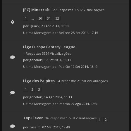
[PC] Minecraft
627 Respostas 93912 Visualizações
1
...
30
31
32
por
Quack
, 23 Abr 2011, 18:18
Última Mensagem por
BeFree
25 Set 2014, 17:15
Liga Europa Fantasy League
1 Respostas 3924 Visualizações
por
gonalois
, 17 Set 2014, 18:11
Última Mensagem por
Padrão
17 Set 2014, 18:19
Liga dos Palpites
54 Respostas 21390 Visualizações
1
2
3
por
gonalois
, 14 Ago 2014, 11:13
Última Mensagem por
Padrão
29 Ago 2014, 22:30
Top Eleven
36 Respostas 17768 Visualizações
1
2
por
caseir0
, 02 Mai 2013, 19:40