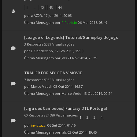
1
...
42
43
44
por
wAZ0R
, 17 Jun 2011, 20:03
Última Mensagem por
R.Patricio
06 Mar 2015, 08:49
[League of Legends] Tutorial/Gameplay do jogo
3 Respostas 5389 Visualizações
por
ElClandestino
, 17 Fev 2013, 15:00
Última Mensagem por
Jals
21 Nov 2014, 23:25
TRAILER FOR MY GTA V MOVIE
7 Respostas 5982 Visualizações
por
Marco Veddi
, 08 Out 2014, 16:37
Última Mensagem por
Marco Veddi
13 Out 2014, 00:24
[Liga dos Campeões] Fantasy DTL Portugal
60 Respostas 24680 Visualizações
1
2
3
4
por
invictuzz
, 06 Set 2014, 01:16
Última Mensagem por
Jals
03 Out 2014, 19:45