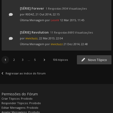
[SÉRIE] Forever
1 Respostas 3934 Visualizações
por
R0D4Z
, 21 Out 2014, 22:15
Última Mensagem por
LeonV
12 Mar 2015, 11:45
[SÉRIE] Revolution
11 Respostas 8695 Visualizações
por
invictuzz
, 22 Mai 2013, 22:04
Última Mensagem por
invictuzz
21 Dez 2014, 22:48
Novo Tópico
1
2
3
...
5
106 tópicos
Regressar ao índice do fórum
Permissões do Fórum
Criar Tópicos: Proibido
Responder Tópicos: Proibido
Editar Mensagens: Proibido
Apagar Mensagens: Proibido