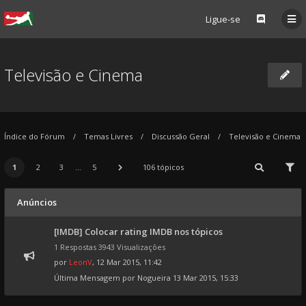
Ligue-se
Televisão e Cinema
Índice do Fórum
Temas Livres
Discussão Geral
Televisão e Cinema
1
2
3
...
5
106 tópicos
Anúncios
[IMDB] Colocar rating IMDB nos tópicos
1 Respostas 3943 Visualizações
por
LeonV
, 12 Mar 2015, 11:42
Última Mensagem por
Nogueira
13 Mar 2015, 15:33