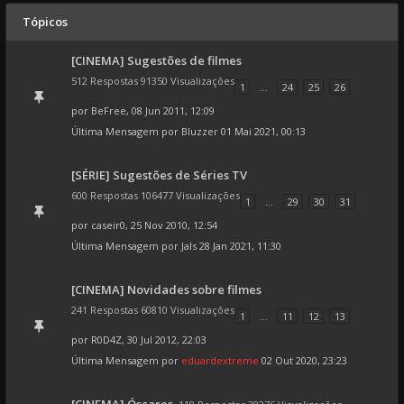
Tópicos
[CINEMA] Sugestões de filmes
512 Respostas 91350 Visualizações
1
...
24
25
26
por
BeFree
, 08 Jun 2011, 12:09
Última Mensagem por
Bluzzer
01 Mai 2021, 00:13
[SÉRIE] Sugestões de Séries TV
600 Respostas 106477 Visualizações
1
...
29
30
31
por
caseir0
, 25 Nov 2010, 12:54
Última Mensagem por
Jals
28 Jan 2021, 11:30
[CINEMA] Novidades sobre filmes
241 Respostas 60810 Visualizações
1
...
11
12
13
por
R0D4Z
, 30 Jul 2012, 22:03
Última Mensagem por
eduardextreme
02 Out 2020, 23:23