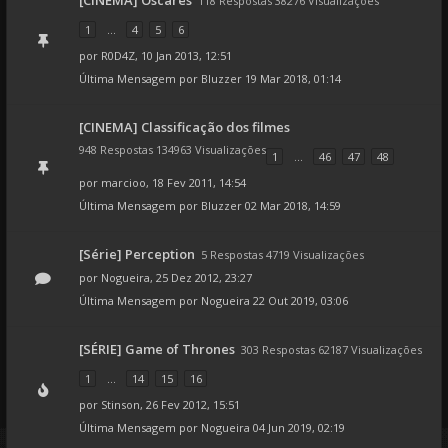
[CINEMA] Óscares
118 Respostas 38276 Visualizações
1
...
4
5
6
por
R0D4Z
, 10 Jan 2013, 12:51
Última Mensagem por
Bluzzer
19 Mar 2018, 01:14
[CINEMA] Classificação dos filmes
948 Respostas 134963 Visualizações
1
...
46
47
48
por
marcioo
, 18 Fev 2011, 14:54
Última Mensagem por
Bluzzer
02 Mar 2018, 14:59
[Série] Perception
5 Respostas 4719 Visualizações
por
Nogueira
, 25 Dez 2012, 23:27
Última Mensagem por
Nogueira
22 Out 2019, 03:06
[SÉRIE] Game of Thrones
303 Respostas 62187 Visualizações
1
...
14
15
16
por
Stinson
, 26 Fev 2012, 15:51
Última Mensagem por
Nogueira
04 Jun 2019, 02:19