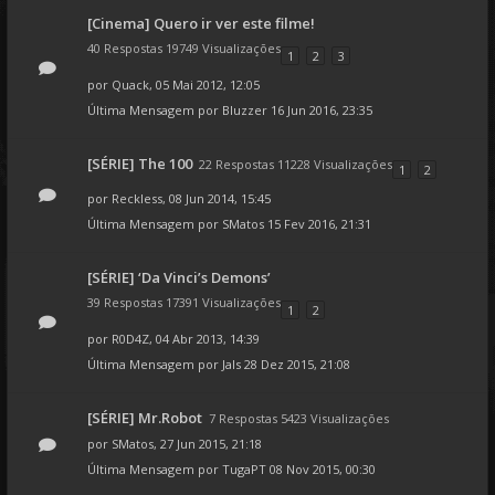
[Cinema] Quero ir ver este filme!
40 Respostas 19749 Visualizações
1
2
3
por
Quack
, 05 Mai 2012, 12:05
Última Mensagem por
Bluzzer
16 Jun 2016, 23:35
[SÉRIE] The 100
22 Respostas 11228 Visualizações
1
2
por
Reckless
, 08 Jun 2014, 15:45
Última Mensagem por
SMatos
15 Fev 2016, 21:31
[SÉRIE] ‘Da Vinci’s Demons’
39 Respostas 17391 Visualizações
1
2
por
R0D4Z
, 04 Abr 2013, 14:39
Última Mensagem por
Jals
28 Dez 2015, 21:08
[SÉRIE] Mr.Robot
7 Respostas 5423 Visualizações
por
SMatos
, 27 Jun 2015, 21:18
Última Mensagem por
TugaPT
08 Nov 2015, 00:30