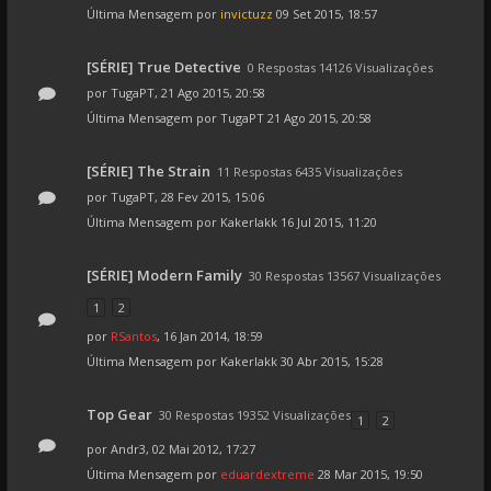
Última Mensagem por
invictuzz
09 Set 2015, 18:57
[SÉRIE] True Detective
0 Respostas 14126 Visualizações
por
TugaPT
, 21 Ago 2015, 20:58
Última Mensagem por
TugaPT
21 Ago 2015, 20:58
[SÉRIE] The Strain
11 Respostas 6435 Visualizações
por
TugaPT
, 28 Fev 2015, 15:06
Última Mensagem por
Kakerlakk
16 Jul 2015, 11:20
[SÉRIE] Modern Family
30 Respostas 13567 Visualizações
1
2
por
RSantos
, 16 Jan 2014, 18:59
Última Mensagem por
Kakerlakk
30 Abr 2015, 15:28
Top Gear
30 Respostas 19352 Visualizações
1
2
por
Andr3
, 02 Mai 2012, 17:27
Última Mensagem por
eduardextreme
28 Mar 2015, 19:50