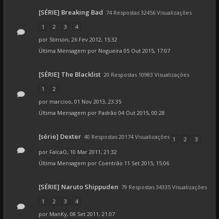
[SÉRIE] Breaking Bad
74 Respostas 32456 Visualizações
1
2
3
4
por
Stinson
, 26 Fev 2012, 15:32
Última Mensagem por
Nogueira
05 Out 2015, 17:07
[SÉRIE] The Blacklist
20 Respostas 10983 Visualizações
1
2
por
marcioo
, 01 Nov 2013, 23:35
Última Mensagem por
Padrão
04 Out 2015, 00:28
[série] Dexter
40 Respostas 20174 Visualizações
1
2
3
por
FalcaO
, 10 Mar 2011, 21:32
Última Mensagem por
Coentrão
11 Set 2015, 15:06
[SÉRIE] Naruto Shippuden
79 Respostas 34335 Visualizações
1
2
3
4
por
ManKy
, 08 Set 2011, 21:07