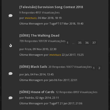
[Televisão] Eurovision Song Contest 2018
9 Respostas 4951 Visualizações
por
invictuzz
, 06 Mar 2018, 18:19
Última Mensagem por
TugaPT
07 Mar 2018, 19:40
[SÉRIE] The Walking Dead
739 Respostas 109139 Visualizações
1
...
35
36
37
por
Frize
, 09 Nov 2010, 22:30
Última Mensagem por
invictuzz
22 Jul 2017, 15:25
[SÉRIE] Black Sails
20 Respostas 10617 Visualizações
1
2
por
Jals
, 04 Fev 2014, 13:45
Última Mensagem por
Jals
06 Fev 2017, 22:01
[SÉRIE] House of Cards
12 Respostas 6993 Visualizações
por
Padrão
, 02 Ago 2014, 23:11
Última Mensagem por
TugaPT
21 Jan 2017, 21:06