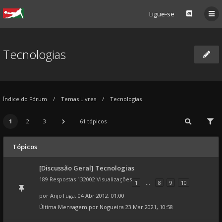
Ligue-se
Tecnologias
Índice do Fórum
Temas Livres
Tecnologias
1
2
3
61 tópicos
Tópicos
[Discussão Geral] Tecnologias
189 Respostas 132002 Visualizações
1
...
8
9
10
por
AnjoTuga
, 04 Abr 2012, 01:00
Última Mensagem por
Nogueira
23 Mar 2021, 10:58