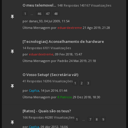
O meu telemovel...
948 Respostas 140167 Visualizações
1
...
46
47
48
por
danas_93
, 04 Jul 2009, 11:54
Última Mensagem por
eduardextreme
21 Ago 2019, 21:28
[Tecnologias] Aconselhamento de hardware
14 Respostas 6101 Visualizações
por
eduardextreme
, 09 Fev 2018, 15:47
Última Mensagem por
Padrão
24 Mai 2019, 21:18
O Vosso Setup! (Secretária vá!)
41 Respostas 16396 Visualizações
1
2
3
por
Capfca
, 14 Jun 2014, 01:44
Última Mensagem por
R.Patricio
29 Dez 2018, 18:30
[Ratos] - Quais são os teus?
166 Respostas 46280 Visualizações
1
...
7
8
9
por
Capfca
, 09 Abr 2012, 16:06