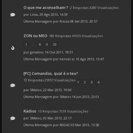
O que me aconselham ?
2 Respostas 3280 Visualizações
por
Lima
, 29 Ago 2013, 16:59
Última Mensagem por
Riscas
08 Set 2013, 20:57
ZON ou MEO
180 Respostas 41035 Visualizações
1
...
8
9
10
por
gonalois
, 14 Out 2011, 18:31
Última Mensagem por
henras sc
10 Ago 2013, 13:47
[PC] Comandos, qual é o teu?
72 Respostas 25957 Visualizações
1
2
3
4
por
SMatos
, 22 Mar 2013, 19:00
Última Mensagem por
SMatos
14 Jun 2013, 23:01
Rádios
15 Respostas 7519 Visualizações
por
SMatos
, 03 Mar 2013, 22:17
Última Mensagem por
R0D4Z
05 Mar 2013, 15:58