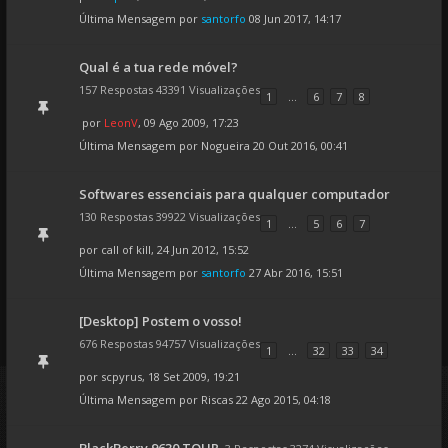
Última Mensagem por
santorfo
08 Jun 2017, 14:17
Qual é a tua rede móvel?
157 Respostas 43391 Visualizações
1
...
6
7
8
por
LeonV
, 09 Ago 2009, 17:23
Última Mensagem por
Nogueira
20 Out 2016, 00:41
Softwares essenciais para qualquer computador
130 Respostas 39922 Visualizações
1
...
5
6
7
por
call of kill
, 24 Jun 2012, 15:52
Última Mensagem por
santorfo
27 Abr 2016, 15:51
[Desktop] Postem o vosso!
676 Respostas 94757 Visualizações
1
...
32
33
34
por
scpyrus
, 18 Set 2009, 19:21
Última Mensagem por
Riscas
22 Ago 2015, 04:18