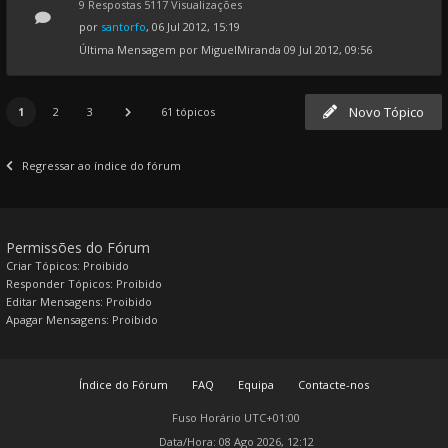
9 Respostas 5117 Visualizações
por
santorfo
, 06 Jul 2012, 15:19
Última Mensagem por
MiguelMiranda
09 Jul 2012, 09:56
Novo Tópico
1
2
3
61 tópicos
Regressar ao índice do fórum
Permissões do Fórum
Criar Tópicos: Proibido
Responder Tópicos: Proibido
Editar Mensagens: Proibido
Apagar Mensagens: Proibido
Índice do Fórum
FAQ
Equipa
Contacte-nos
Fuso Horário
UTC+01:00
Data/Hora: 08 Ago 2026, 12:12