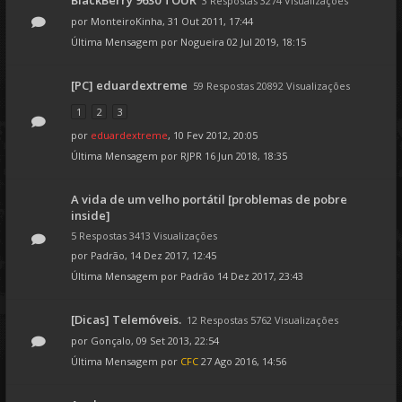
BlackBerry 9630 TOUR
3 Respostas 3274 Visualizações
por
MonteiroKinha
, 31 Out 2011, 17:44
Última Mensagem por
Nogueira
02 Jul 2019, 18:15
[PC] eduardextreme
59 Respostas 20892 Visualizações
1
2
3
por
eduardextreme
, 10 Fev 2012, 20:05
Última Mensagem por
RJPR
16 Jun 2018, 18:35
A vida de um velho portátil [problemas de pobre
inside]
5 Respostas 3413 Visualizações
por
Padrão
, 14 Dez 2017, 12:45
Última Mensagem por
Padrão
14 Dez 2017, 23:43
[Dicas] Telemóveis.
12 Respostas 5762 Visualizações
por
Gonçalo
, 09 Set 2013, 22:54
Última Mensagem por
CFC
27 Ago 2016, 14:56