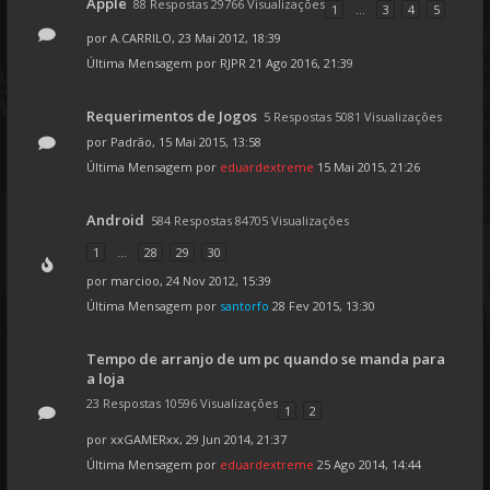
Apple
88 Respostas 29766 Visualizações
1
...
3
4
5
por
A.CARRILO
, 23 Mai 2012, 18:39
Última Mensagem por
RJPR
21 Ago 2016, 21:39
Requerimentos de Jogos
5 Respostas 5081 Visualizações
por
Padrão
, 15 Mai 2015, 13:58
Última Mensagem por
eduardextreme
15 Mai 2015, 21:26
Android
584 Respostas 84705 Visualizações
1
...
28
29
30
por
marcioo
, 24 Nov 2012, 15:39
Última Mensagem por
santorfo
28 Fev 2015, 13:30
Tempo de arranjo de um pc quando se manda para
a loja
23 Respostas 10596 Visualizações
1
2
por
xxGAMERxx
, 29 Jun 2014, 21:37
Última Mensagem por
eduardextreme
25 Ago 2014, 14:44