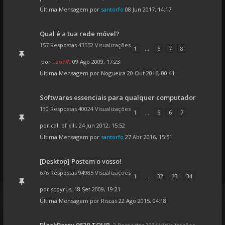
Última Mensagem por
santorfo
08 Jun 2017, 14:17
Qual é a tua rede móvel?
157 Respostas 43552 Visualizações
1
...
6
7
8
por
LeonV
, 09 Ago 2009, 17:23
Última Mensagem por
Nogueira
20 Out 2016, 00:41
Softwares essenciais para qualquer computador
130 Respostas 40024 Visualizações
1
...
5
6
7
por
call of kill
, 24 Jun 2012, 15:52
Última Mensagem por
santorfo
27 Abr 2016, 15:51
[Desktop] Postem o vosso!
676 Respostas 94985 Visualizações
1
...
32
33
34
por
scpyrus
, 18 Set 2009, 19:21
Última Mensagem por
Riscas
22 Ago 2015, 04:18