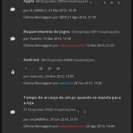
Apple
88 Respostas 29854 Visualizações
1
...
3
4
5
por
A.CARRILO
, 23 Mai 2012, 18:39
Última Mensagem por
RJPR
21 Ago 2016, 21:39
Requerimentos de Jogos
5 Respostas 5091 Visualizações
por
Padrão
, 15 Mai 2015, 13:58
Última Mensagem por
eduardextreme
15 Mai 2015, 21:26
Android
584 Respostas 84888 Visualizações
1
...
28
29
30
por
marcioo
, 24 Nov 2012, 15:39
Última Mensagem por
santorfo
28 Fev 2015, 13:30
Tempo de arranjo de um pc quando se manda para
a loja
23 Respostas 10622 Visualizações
1
2
por
xxGAMERxx
, 29 Jun 2014, 21:37
Última Mensagem por
eduardextreme
25 Ago 2014, 14:44