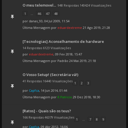
O meu telemovel...
948 Respostas 140424 Visualizações
1
...
46
47
48
por
danas_93
, 04 Jul 2009, 11:54
Última Mensagem por
eduardextreme
21 Ago 2019, 21:28
[Tecnologias] Aconselhamento de hardware
14 Respostas 6123 Visualizações
por
eduardextreme
, 09 Fev 2018, 15:47
Última Mensagem por
Padrão
24 Mai 2019, 21:18
O Vosso Setup! (Secretária vá!)
41 Respostas 16440 Visualizações
1
2
3
por
Capfca
, 14 Jun 2014, 01:44
Última Mensagem por
R.Patricio
29 Dez 2018, 18:30
[Ratos] - Quais são os teus?
166 Respostas 46379 Visualizações
1
...
7
8
9
por
Capfca
, 09 Abr 2012, 16:06