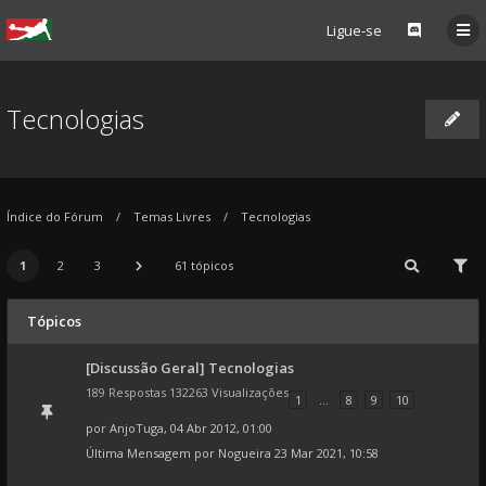
Ligue-se
Tecnologias
Índice do Fórum
Temas Livres
Tecnologias
1
2
3
61 tópicos
Tópicos
[Discussão Geral] Tecnologias
189 Respostas 132263 Visualizações
1
...
8
9
10
por
AnjoTuga
, 04 Abr 2012, 01:00
Última Mensagem por
Nogueira
23 Mar 2021, 10:58