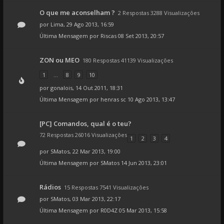
O que me aconselham ?
2 Respostas 3288 Visualizações
por
Lima
, 29 Ago 2013, 16:59
Última Mensagem por
Riscas
08 Set 2013, 20:57
ZON ou MEO
180 Respostas 41139 Visualizações
1
...
8
9
10
por
gonalois
, 14 Out 2011, 18:31
Última Mensagem por
henras sc
10 Ago 2013, 13:47
[PC] Comandos, qual é o teu?
72 Respostas 26016 Visualizações
1
2
3
4
por
SMatos
, 22 Mar 2013, 19:00
Última Mensagem por
SMatos
14 Jun 2013, 23:01
Rádios
15 Respostas 7541 Visualizações
por
SMatos
, 03 Mar 2013, 22:17
Última Mensagem por
R0D4Z
05 Mar 2013, 15:58