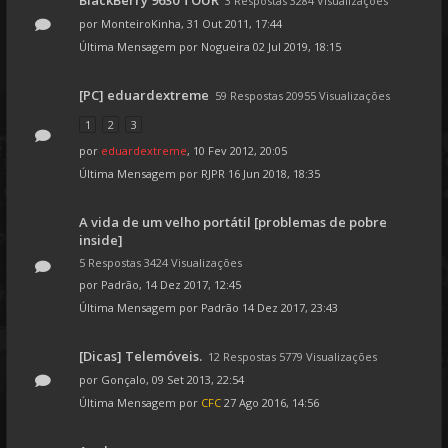
BlackBerry 9630 TOUR
3 Respostas 3284 Visualizações
por
MonteiroKinha
, 31 Out 2011, 17:44
Última Mensagem por
Nogueira
02 Jul 2019, 18:15
[PC] eduardextreme
59 Respostas 20955 Visualizações
1
2
3
por
eduardextreme
, 10 Fev 2012, 20:05
Última Mensagem por
RJPR
16 Jun 2018, 18:35
A vida de um velho portátil [problemas de pobre
inside]
5 Respostas 3424 Visualizações
por
Padrão
, 14 Dez 2017, 12:45
Última Mensagem por
Padrão
14 Dez 2017, 23:43
[Dicas] Telemóveis.
12 Respostas 5779 Visualizações
por
Gonçalo
, 09 Set 2013, 22:54
Última Mensagem por
CFC
27 Ago 2016, 14:56