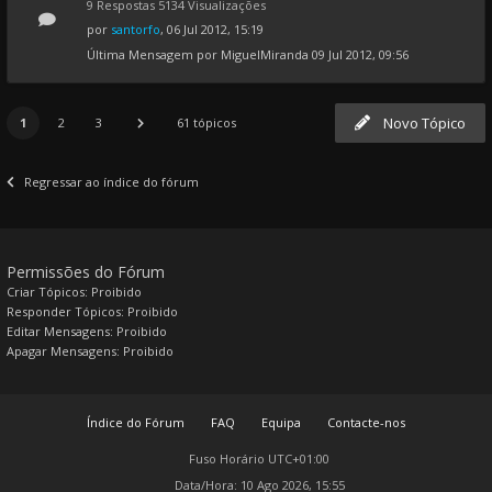
9 Respostas 5134 Visualizações
por
santorfo
, 06 Jul 2012, 15:19
Última Mensagem por
MiguelMiranda
09 Jul 2012, 09:56
Novo Tópico
1
2
3
61 tópicos
Regressar ao índice do fórum
Permissões do Fórum
Criar Tópicos: Proibido
Responder Tópicos: Proibido
Editar Mensagens: Proibido
Apagar Mensagens: Proibido
Índice do Fórum
FAQ
Equipa
Contacte-nos
Fuso Horário
UTC+01:00
Data/Hora: 10 Ago 2026, 15:55