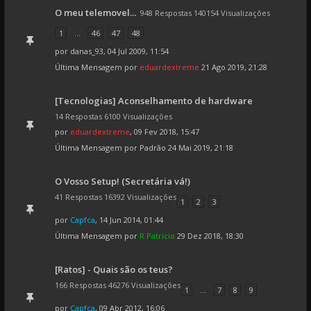
O meu telemovel...
948 Respostas 140154 Visualizações
1
...
46
47
48
por
danas_93
, 04 Jul 2009, 11:54
Última Mensagem por
eduardextreme
21 Ago 2019, 21:28
[Tecnologias] Aconselhamento de hardware
14 Respostas 6100 Visualizações
por
eduardextreme
, 09 Fev 2018, 15:47
Última Mensagem por
Padrão
24 Mai 2019, 21:18
O Vosso Setup! (Secretária vá!)
41 Respostas 16392 Visualizações
1
2
3
por
Capfca
, 14 Jun 2014, 01:44
Última Mensagem por
R.Patricio
29 Dez 2018, 18:30
[Ratos] - Quais são os teus?
166 Respostas 46276 Visualizações
1
...
7
8
9
por
Capfca
, 09 Abr 2012, 16:06