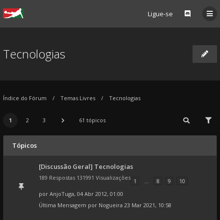
Ligue-se
Tecnologias
Índice do Fórum
Temas Livres
Tecnologias
1
2
3
61 tópicos
Tópicos
[Discussão Geral] Tecnologias
189 Respostas 131991 Visualizações
1
...
8
9
10
por
AnjoTuga
, 04 Abr 2012, 01:00
Última Mensagem por
Nogueira
23 Mar 2021, 10:58