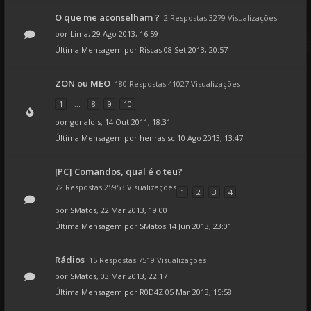
O que me aconselham ?
2 Respostas 3279 Visualizações
por
Lima
, 29 Ago 2013, 16:59
Última Mensagem por
Riscas
08 Set 2013, 20:57
ZON ou MEO
180 Respostas 41027 Visualizações
1
...
8
9
10
por
gonalois
, 14 Out 2011, 18:31
Última Mensagem por
henras sc
10 Ago 2013, 13:47
[PC] Comandos, qual é o teu?
72 Respostas 25953 Visualizações
1
2
3
4
por
SMatos
, 22 Mar 2013, 19:00
Última Mensagem por
SMatos
14 Jun 2013, 23:01
Rádios
15 Respostas 7519 Visualizações
por
SMatos
, 03 Mar 2013, 22:17
Última Mensagem por
R0D4Z
05 Mar 2013, 15:58