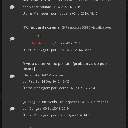
BlackBerry 9630 TOUR
3 Respostas 3273 Visualizações
por
MonteiroKinha
, 31 Out 2011, 17:44
Última Mensagem por
Nogueira
02 Jul 2019, 18:15
[PC] eduardextreme
59 Respostas 20890 Visualizações
1
2
3
por
eduardextreme
, 10 Fev 2012, 20:05
Última Mensagem por
RJPR
16 Jun 2018, 18:35
A vida de um velho portátil [problemas de pobre
inside]
5 Respostas 3412 Visualizações
por
Padrão
, 14 Dez 2017, 12:45
Última Mensagem por
Padrão
14 Dez 2017, 23:43
[Dicas] Telemóveis.
12 Respostas 5761 Visualizações
por
Gonçalo
, 09 Set 2013, 22:54
Última Mensagem por
CFC
27 Ago 2016, 14:56