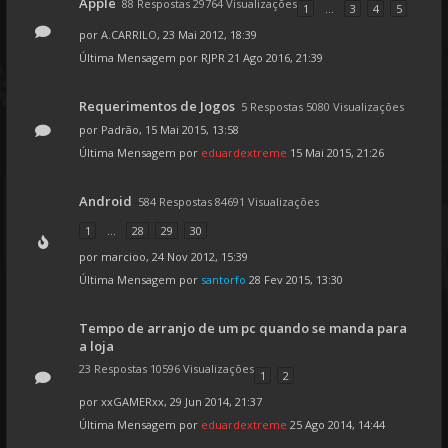
Apple
88 Respostas 29764 Visualizações
1
...
3
4
5
por
A.CARRILO
, 23 Mai 2012, 18:39
Última Mensagem por
RJPR
21 Ago 2016, 21:39
Requerimentos de Jogos
5 Respostas 5080 Visualizações
por
Padrão
, 15 Mai 2015, 13:58
Última Mensagem por
eduardextreme
15 Mai 2015, 21:26
Android
584 Respostas 84691 Visualizações
1
...
28
29
30
por
marcioo
, 24 Nov 2012, 15:39
Última Mensagem por
santorfo
28 Fev 2015, 13:30
Tempo de arranjo de um pc quando se manda para
a loja
23 Respostas 10596 Visualizações
1
2
por
xxGAMERxx
, 29 Jun 2014, 21:37
Última Mensagem por
eduardextreme
25 Ago 2014, 14:44