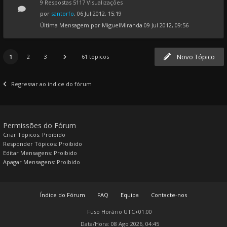
9 Respostas 5117 Visualizações
por
santorfo
, 06 Jul 2012, 15:19
Última Mensagem por
MiguelMiranda
09 Jul 2012, 09:56
Novo Tópico
1
2
3
61 tópicos
Regressar ao índice do fórum
Permissões do Fórum
Criar Tópicos: Proibido
Responder Tópicos: Proibido
Editar Mensagens: Proibido
Apagar Mensagens: Proibido
Índice do Fórum
FAQ
Equipa
Contacte-nos
Fuso Horário
UTC+01:00
Data/Hora: 08 Ago 2026, 04:45