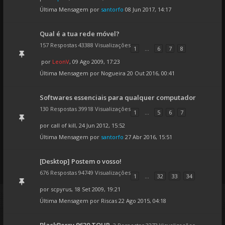
Última Mensagem por
santorfo
08 Jun 2017, 14:17
Qual é a tua rede móvel?
157 Respostas 43388 Visualizações
1
...
6
7
8
por
LeonV
, 09 Ago 2009, 17:23
Última Mensagem por
Nogueira
20 Out 2016, 00:41
Softwares essenciais para qualquer computador
130 Respostas 39918 Visualizações
1
...
5
6
7
por
call of kill
, 24 Jun 2012, 15:52
Última Mensagem por
santorfo
27 Abr 2016, 15:51
[Desktop] Postem o vosso!
676 Respostas 94749 Visualizações
1
...
32
33
34
por
scpyrus
, 18 Set 2009, 19:21
Última Mensagem por
Riscas
22 Ago 2015, 04:18