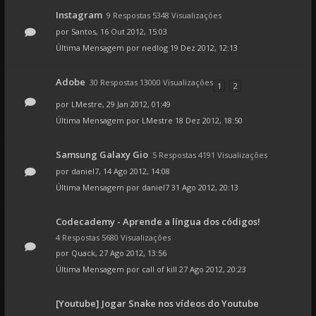
Instagram
9 Respostas 5348 Visualizações
por
Santos
, 16 Out 2012, 15:03
Última Mensagem por
nedlog
19 Dez 2012, 12:13
Adobe
30 Respostas 13000 Visualizações
1
2
por
LMestre
, 29 Jan 2012, 01:49
Última Mensagem por
LMestre
18 Dez 2012, 18:50
Samsung Galaxy Gio
5 Respostas 4191 Visualizações
por
daniel7
, 14 Ago 2012, 14:08
Última Mensagem por
daniel7
31 Ago 2012, 20:13
Codecademy - Aprende a língua dos códigos!
4 Respostas 5680 Visualizações
por
Quack
, 27 Ago 2012, 13:56
Última Mensagem por
call of kill
27 Ago 2012, 20:23
[Youtube] Jogar Snake nos vídeos do Youtube