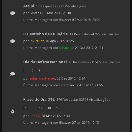
Até Já
17 Respostas 8227 Visualizações
por
SMatos
, 05 Mar 2018, 20:18
Última Mensagem por
Bluzzer
07 Mar 2018, 23:02
O Cantinho da Culinária
13 Respostas 7476 Visualizações
por
invictuzz
, 10 Ago 2017, 18:25
Última Mensagem por
R.Patricio
29 Out 2017, 21:21
Dia da Defesa Nacional
45 Respostas 21154 Visualizações
1
2
3
por
eduardextreme
, 25 Dez 2010, 12:24
Última Mensagem por
Coentrão
07 Abr 2017, 21:56
Frase do Dia DTL
376 Respostas 82875 Visualizações
1
...
17
18
19
por
LeonV
, 28 Mar 2012, 13:40
Última Mensagem por
Bluzzer
27 Jan 2017, 10:43