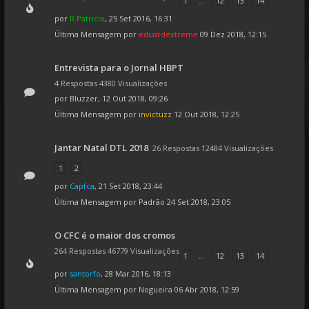
1
...
12
13
14
por
R.Patricio
, 25 Set 2016, 16:31
Última Mensagem por
eduardextreme
09 Dez 2018, 12:15
Entrevista para o Jornal HBPT
4 Respostas 4380 Visualizações
por
Bluzzer
, 12 Out 2018, 09:26
Última Mensagem por
invictuzz
12 Out 2018, 12:25
Jantar Natal DTL 2018
26 Respostas 12484 Visualizações
1
2
por
Capfca
, 21 Set 2018, 23:44
Última Mensagem por
Padrão
24 Set 2018, 23:05
O CFC é o maior dos cromos
264 Respostas 46779 Visualizações
1
...
12
13
14
por
santorfo
, 28 Mar 2016, 18:13
Última Mensagem por
Nogueira
06 Abr 2018, 12:59