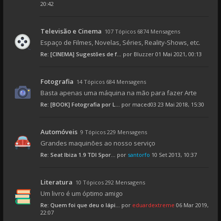
20:42
Televisão e Cinema
107 Tópicos 6874 Mensagens
Espaço de Filmes, Novelas, Séries, Reality-Shows, etc.
Re: [CINEMA] Sugestões de f...
por
Bluzzer
01 Mai 2021, 00:13
Fotografia
14 Tópicos 684 Mensagens
Basta apenas uma máquina na mão para fazer Arte
Re: [BOOK] Fotografia por L...
por
maced03
23 Mai 2018, 15:30
Automóveis
9 Tópicos 229 Mensagens
Grandes maquinões ao nosso serviço
Re: Seat Ibiza 1.9 TDI Spor...
por
santorfo
10 Set 2013, 10:37
Literatura
10 Tópicos 292 Mensagens
Um livro é um óptimo amigo
Re: Quem foi que deu o lápi...
por
eduardextreme
06 Mar 2019,
22:07