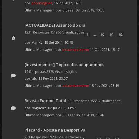
por
pdomingues
, 16 Jan 2012, 14:52
Última Mensagem por
Bluzzer
08 Jun 2018, 10:33
[ACTUALIDADE] Assunto do dia
1231 Respostas 151966 Visualizações
1
...
60
61
62
por
ManKy
, 18 Set 2011, 10:15
Última Mensagem por
eduardextreme
11 Out 2021, 15:17
[Investimentos] Tópico dos poupadinhos
17 Respostas 8378 Visualizações
por
Jals
, 15 Fev 2021, 23:07
Última Mensagem por
eduardextreme
15 Fev 2021, 23:19
Revista Futebol Total
19 Respostas 9558 Visualizações
por
Nogueira
, 02 Jul 2018, 13:53
Última Mensagem por
Bluzzer
05 Jan 2019, 18:48
Placard - Aposta na Desportiva
263 Respostas 59209 Visualizações