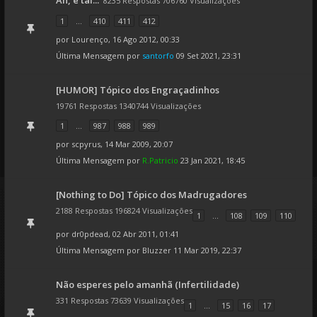
Ah, e tal...
8235 Respostas 706760 Visualizações
1
...
410
411
412
por
Lourenço
, 16 Ago 2012, 00:33
Última Mensagem por
santorfo
09 Set 2021, 23:31
[HUMOR] Tópico dos Engraçadinhos
19761 Respostas 1340744 Visualizações
1
...
987
988
989
por
scpyrus
, 14 Mar 2009, 20:07
Última Mensagem por
R.Patricio
23 Jan 2021, 18:45
[Nothing to Do] Tópico dos Madrugadores
2188 Respostas 196824 Visualizações
1
...
108
109
110
por
dr0pdead
, 02 Abr 2011, 01:41
Última Mensagem por
Bluzzer
11 Mar 2019, 22:37
Não esperes pelo amanhã (Infertilidade)
331 Respostas 73639 Visualizações
1
...
15
16
17