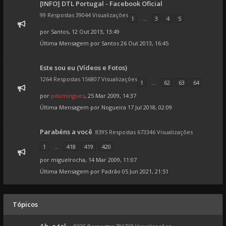
[INFO] DTL Portugal - Facebook Oficial
99 Respostas 39044 Visualizações
1
...
3
4
5
por
Santos
, 12 Out 2013, 13:49
Última Mensagem por
Santos
26 Out 2013, 16:45
Este sou eu (Vídeos e Fotos)
1264 Respostas 156807 Visualizações
1
...
62
63
64
por
pdomingues
, 25 Mar 2009, 14:37
Última Mensagem por
Nogueira
17 Jul 2018, 02:09
Parabéns a você
8395 Respostas 673346 Visualizações
1
...
418
419
420
por
miguelrocha
, 14 Mar 2009, 11:07
Última Mensagem por
Padrão
05 Jun 2021, 21:51
Tópicos