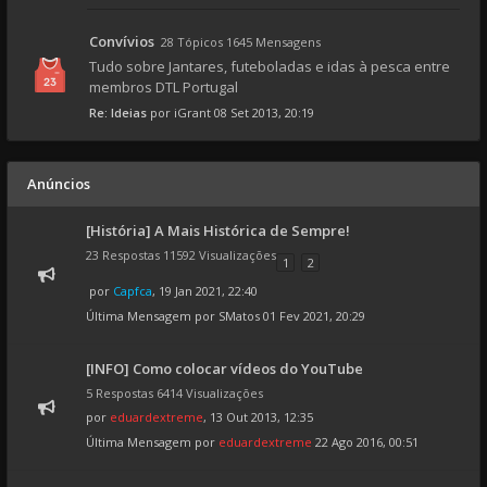
Convívios
28 Tópicos 1645 Mensagens
Tudo sobre Jantares, futeboladas e idas à pesca entre
membros DTL Portugal
Re: Ideias
por
iGrant
08 Set 2013, 20:19
Anúncios
[História] A Mais Histórica de Sempre!
23 Respostas 11592 Visualizações
1
2
por
Capfca
, 19 Jan 2021, 22:40
Última Mensagem por
SMatos
01 Fev 2021, 20:29
[INFO] Como colocar vídeos do YouTube
5 Respostas 6414 Visualizações
por
eduardextreme
, 13 Out 2013, 12:35
Última Mensagem por
eduardextreme
22 Ago 2016, 00:51