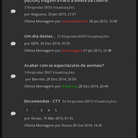
[AJUDA] Viagem a Paris à boleia da Control
5 Respostas 5936 Visualizações
por
Nogueira
, 26 Jan 2015, 21:01
Última Mensagem por
eduardextreme
28 Jan 2015, 13:40
Um dia destes...
12 Respostas 8435 Visualizações
por
RJPR
, 29 Dez 2014, 10:33
Última Mensagem por
pdomingues
07 Jan 2015, 22:48
Acabar com os espectáculos de animais?
5 Respostas 5967 Visualizações
por
Barreto
, 28 Dez 2014, 20:06
Última Mensagem por
R.Patricio
28 Dez 2014, 20:44
Encomendas - CTT
96 Respostas 43913 Visualizações
1
...
3
4
5
por
tbvsac
, 19 Mar 2014, 01:55
Última Mensagem por
Riscas
28 Out 2014, 16:30