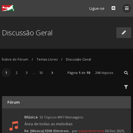
Ligue-se
Discussão Geral
Índice do Fórum
Temas Livres
Discussão Geral
1
2
3
...
10
Página
1
de
10
246 tópicos
Fórum
Música
53 Tópicos 4997 Mensagens
Área de todas as melodias
Re: [Música] EDM (Electroni...
por
eduardextreme
06 Dez 2025,