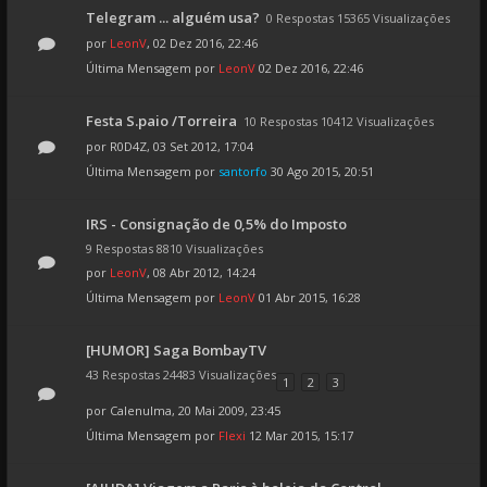
Telegram ... alguém usa?
0 Respostas 15365 Visualizações
por
LeonV
, 02 Dez 2016, 22:46
Última Mensagem por
LeonV
02 Dez 2016, 22:46
Festa S.paio /Torreira
10 Respostas 10412 Visualizações
por
R0D4Z
, 03 Set 2012, 17:04
Última Mensagem por
santorfo
30 Ago 2015, 20:51
IRS - Consignação de 0,5% do Imposto
9 Respostas 8810 Visualizações
por
LeonV
, 08 Abr 2012, 14:24
Última Mensagem por
LeonV
01 Abr 2015, 16:28
[HUMOR] Saga BombayTV
43 Respostas 24483 Visualizações
1
2
3
por
Calenulma
, 20 Mai 2009, 23:45
Última Mensagem por
Flexi
12 Mar 2015, 15:17