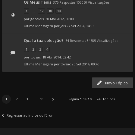
Os Meus Ténis
375 Respostas 103060 Visualizações
1
...
17
18
19
por
gonalois
, 30 Mai 2012, 00:00
Última Mensagem por
Jals
27 Set 2014, 14:06
Qual a tua colecção?
64 Respostas 34585 Visualizações
1
2
3
4
por
tbvsac
, 18 Abr 2014, 02:42
Última Mensagem por
tbvsac
25 Set 2014, 00:40
Novo Tópico
1
2
3
...
10
Página
1
de
10
246 tópicos
Regressar ao índice do fórum