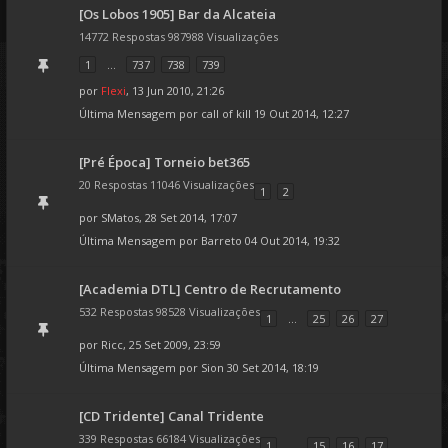
[Os Lobos 1905] Bar da Alcateia
14772 Respostas 987988 Visualizações
1
...
737
738
739
por
Flexi
, 13 Jun 2010, 21:26
Última Mensagem por
call of kill
19 Out 2014, 12:27
[Pré Época] Torneio bet365
20 Respostas 11046 Visualizações
1
2
por
SMatos
, 28 Set 2014, 17:07
Última Mensagem por
Barreto
04 Out 2014, 19:32
[Academia DTL] Centro de Recrutamento
532 Respostas 98528 Visualizações
1
...
25
26
27
por
Ricc
, 25 Set 2009, 23:59
Última Mensagem por
Sion
30 Set 2014, 18:19
[CD Tridente] Canal Tridente
339 Respostas 66184 Visualizações
1
...
15
16
17