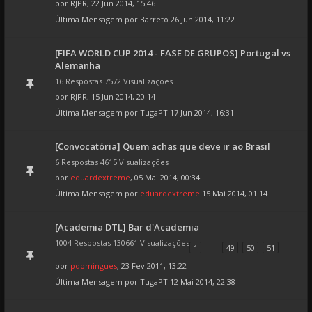
por
RJPR
, 22 Jun 2014, 15:46
Última Mensagem por
Barreto
26 Jun 2014, 11:22
[FIFA WORLD CUP 2014 - FASE DE GRUPOS] Portugal vs
Alemanha
16 Respostas 7572 Visualizações
por
RJPR
, 15 Jun 2014, 20:14
Última Mensagem por
TugaPT
17 Jun 2014, 16:31
[Convocatória] Quem achas que deve ir ao Brasil
6 Respostas 4615 Visualizações
por
eduardextreme
, 05 Mai 2014, 00:34
Última Mensagem por
eduardextreme
15 Mai 2014, 01:14
[Academia DTL] Bar d'Academia
1004 Respostas 130661 Visualizações
1
...
49
50
51
por
pdomingues
, 23 Fev 2011, 13:22
Última Mensagem por
TugaPT
12 Mai 2014, 22:38