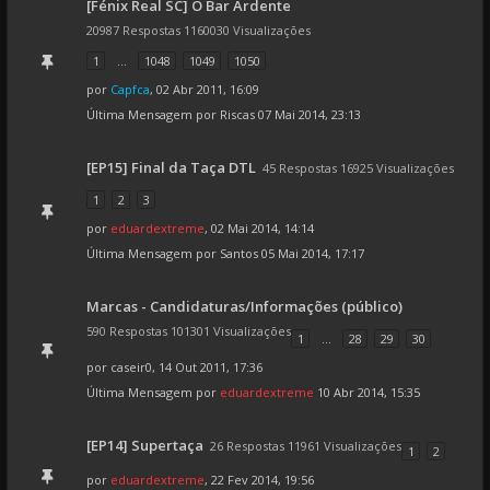
[Fénix Real SC] O Bar Ardente
20987 Respostas 1160030 Visualizações
1
...
1048
1049
1050
por
Capfca
, 02 Abr 2011, 16:09
Última Mensagem por
Riscas
07 Mai 2014, 23:13
[EP15] Final da Taça DTL
45 Respostas 16925 Visualizações
1
2
3
por
eduardextreme
, 02 Mai 2014, 14:14
Última Mensagem por
Santos
05 Mai 2014, 17:17
Marcas - Candidaturas/Informações (público)
590 Respostas 101301 Visualizações
1
...
28
29
30
por
caseir0
, 14 Out 2011, 17:36
Última Mensagem por
eduardextreme
10 Abr 2014, 15:35
[EP14] Supertaça
26 Respostas 11961 Visualizações
1
2
por
eduardextreme
, 22 Fev 2014, 19:56