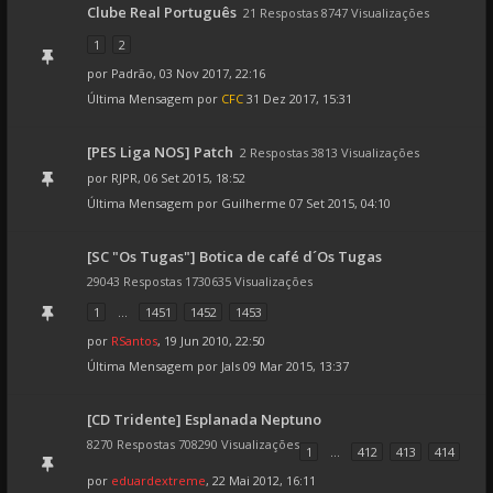
Clube Real Português
21 Respostas 8747 Visualizações
1
2
por
Padrão
, 03 Nov 2017, 22:16
Última Mensagem por
CFC
31 Dez 2017, 15:31
[PES Liga NOS] Patch
2 Respostas 3813 Visualizações
por
RJPR
, 06 Set 2015, 18:52
Última Mensagem por
Guilherme
07 Set 2015, 04:10
[SC "Os Tugas"] Botica de café d´Os Tugas
29043 Respostas 1730635 Visualizações
1
...
1451
1452
1453
por
RSantos
, 19 Jun 2010, 22:50
Última Mensagem por
Jals
09 Mar 2015, 13:37
[CD Tridente] Esplanada Neptuno
8270 Respostas 708290 Visualizações
1
...
412
413
414
por
eduardextreme
, 22 Mai 2012, 16:11