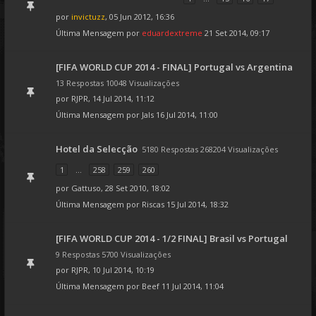
por
invictuzz
, 05 Jun 2012, 16:36
Última Mensagem por
eduardextreme
21 Set 2014, 09:17
[FIFA WORLD CUP 2014 - FINAL] Portugal vs Argentina
13 Respostas 10048 Visualizações
por
RJPR
, 14 Jul 2014, 11:12
Última Mensagem por
Jals
16 Jul 2014, 11:00
Hotel da Selecção
5180 Respostas 268204 Visualizações
1
...
258
259
260
por
Gattuso
, 28 Set 2010, 18:02
Última Mensagem por
Riscas
15 Jul 2014, 18:32
[FIFA WORLD CUP 2014 - 1/2 FINAL] Brasil vs Portugal
9 Respostas 5700 Visualizações
por
RJPR
, 10 Jul 2014, 10:19
Última Mensagem por
Beef
11 Jul 2014, 11:04