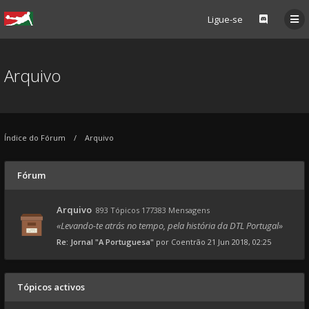
Ligue-se
Arquivo
Índice do Fórum
Arquivo
Fórum
Arquivo
893 Tópicos 177383 Mensagens
«Levando-te atrás no tempo, pela história da DTL Portugal»
Re: Jornal "A Portuguesa"
por
Coentrão
21 Jun 2018, 02:25
Tópicos activos