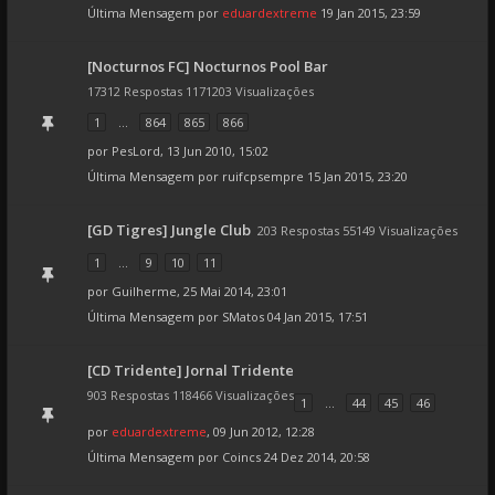
Última Mensagem por
eduardextreme
19 Jan 2015, 23:59
[Nocturnos FC] Nocturnos Pool Bar
17312 Respostas 1171203 Visualizações
1
...
864
865
866
por
PesLord
, 13 Jun 2010, 15:02
Última Mensagem por
ruifcpsempre
15 Jan 2015, 23:20
[GD Tigres] Jungle Club
203 Respostas 55149 Visualizações
1
...
9
10
11
por
Guilherme
, 25 Mai 2014, 23:01
Última Mensagem por
SMatos
04 Jan 2015, 17:51
[CD Tridente] Jornal Tridente
903 Respostas 118466 Visualizações
1
...
44
45
46
por
eduardextreme
, 09 Jun 2012, 12:28
Última Mensagem por
Coincs
24 Dez 2014, 20:58