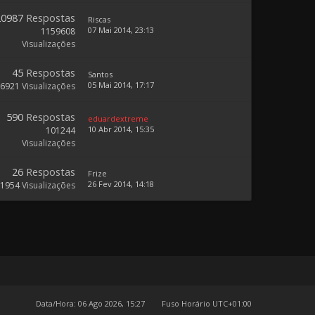
20987
Respostas
Riscas
07 Mai 2014, 23:13
1159608
Visualizações
45
Respostas
Santos
05 Mai 2014, 17:17
16921
Visualizações
590
Respostas
eduardextreme
10 Abr 2014, 15:35
101244
Visualizações
26
Respostas
Frize
26 Fev 2014, 14:18
11954
Visualizações
Data/Hora: 06 Ago 2026, 15:27
Fuso Horário
UTC+01:00