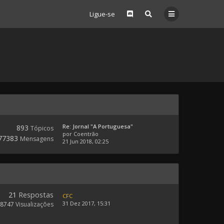
Ligue-se
Re: Jornal "A Portuguesa"
893
Tópicos
por
Coentrão
77383
Mensagens
21 Jun 2018, 02:25
21
Respostas
CFC
31 Dez 2017, 15:31
8747
Visualizações