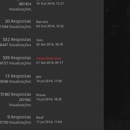
19 Out 2014, 12:27
987454
Visualizações
20
Respostas
Barreto
04 Out 2014, 19:32
11044
Visualizações
532
Respostas
Sion
30 Set 2014, 18:19
98447
Visualizações
339
Respostas
eduardextreme
21 Set 2014, 09:17
66157
Visualizações
13
Respostas
Jals
16 Jul 2014, 11:00
10046
Visualizações
5180
Respostas
Riscas
15 Jul 2014, 18:32
267962
Visualizações
9
Respostas
Beef
11 Jul 2014, 11:04
5700
Visualizações