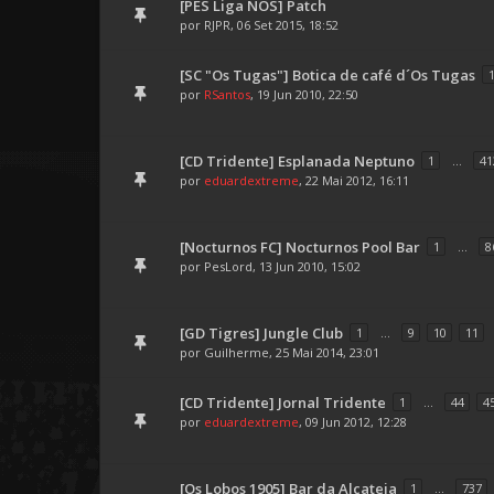
[PES Liga NOS] Patch
por
RJPR
, 06 Set 2015, 18:52
[SC "Os Tugas"] Botica de café d´Os Tugas
por
RSantos
, 19 Jun 2010, 22:50
[CD Tridente] Esplanada Neptuno
1
...
41
por
eduardextreme
, 22 Mai 2012, 16:11
[Nocturnos FC] Nocturnos Pool Bar
1
...
8
por
PesLord
, 13 Jun 2010, 15:02
[GD Tigres] Jungle Club
1
...
9
10
11
por
Guilherme
, 25 Mai 2014, 23:01
[CD Tridente] Jornal Tridente
1
...
44
4
por
eduardextreme
, 09 Jun 2012, 12:28
[Os Lobos 1905] Bar da Alcateia
1
...
737