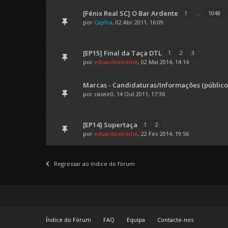
[Fénix Real SC] O Bar Ardente
1
...
1048
por
Capfca
, 02 Abr 2011, 16:09
[EP15] Final da Taça DTL
1
2
3
por
eduardextreme
, 02 Mai 2014, 14:14
Marcas - Candidaturas/Informações (público
por
caseir0
, 14 Out 2011, 17:36
[EP14] Supertaça
1
2
por
eduardextreme
, 22 Fev 2014, 19:56
Regressar ao índice do fórum
Índice do Fórum
FAQ
Equipa
Contacte-nos