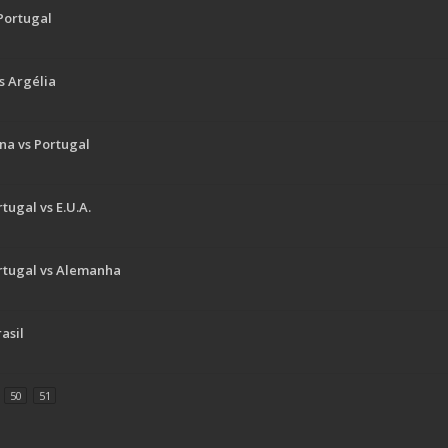
 Portugal
s Argélia
na vs Portugal
ugal vs E.U.A.
rtugal vs Alemanha
asil
50
51