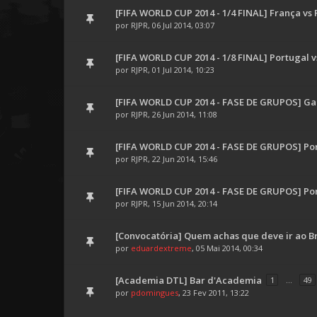
[FIFA WORLD CUP 2014 - 1/4 FINAL] França vs
por
RJPR
, 06 Jul 2014, 03:07
[FIFA WORLD CUP 2014 - 1/8 FINAL] Portugal v
por
RJPR
, 01 Jul 2014, 10:23
[FIFA WORLD CUP 2014 - FASE DE GRUPOS] Ga
por
RJPR
, 26 Jun 2014, 11:08
[FIFA WORLD CUP 2014 - FASE DE GRUPOS] Port
por
RJPR
, 22 Jun 2014, 15:46
[FIFA WORLD CUP 2014 - FASE DE GRUPOS] Po
por
RJPR
, 15 Jun 2014, 20:14
[Convocatória] Quem achas que deve ir ao Br
por
eduardextreme
, 05 Mai 2014, 00:34
[Academia DTL] Bar d'Academia
1
...
49
por
pdomingues
, 23 Fev 2011, 13:22