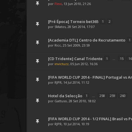
por
Flexi
, 13 Jun 2010, 21:26
[Pré Época] Torneio bet365
1
2
por
SMatos
, 28 Set 2014, 17:07
[Academia DTL] Centro de Recrutamento
1
por
Ricc
, 25 Set 2009, 23:59
[CD Tridente] Canal Tridente
1
...
15
16
por
invictuzz
, 05 Jun 2012, 16:36
[FIFA WORLD CUP 2014 - FINAL] Portugal vs A
por
RJPR
, 14 Jul 2014, 11:12
Hotel da Selecção
1
...
258
259
260
por
Gattuso
, 28 Set 2010, 18:02
[FIFA WORLD CUP 2014 - 1/2 FINAL] Brasil vs P
por
RJPR
, 10 Jul 2014, 10:19