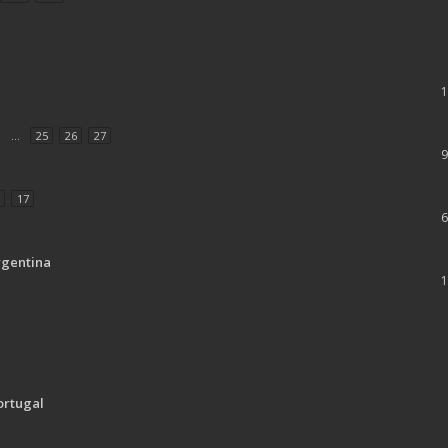
...
25
26
27
17
rgentina
ortugal