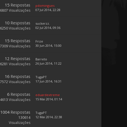
15
Respostas
pdomingues
07 Jul 2014, 22:28
6807
Visualizações
10
Respostas
suckerzz.
02 Jul 2014, 09:36
6250
Visualizações
15
Respostas
Frize
30 Jun 2014, 15:00
7309
Visualizações
12
Respostas
Barreto
26 Jun 2014, 11:22
6281
Visualizações
16
Respostas
TugaPT
17 Jun 2014, 16:31
7572
Visualizações
6
Respostas
eduardextreme
15 Mai 2014, 01:14
4613
Visualizações
1004
Respostas
TugaPT
12 Mai 2014, 22:38
130614
Visualizações