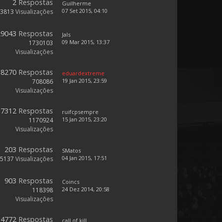
2
Respostas
Guilherme
07 Set 2015, 04:10
3813
Visualizações
29043
Respostas
Jals
09 Mar 2015, 13:37
1730103
Visualizações
8270
Respostas
eduardextreme
19 Jan 2015, 23:59
708086
Visualizações
17312
Respostas
ruifcpsempre
15 Jan 2015, 23:20
1170924
Visualizações
203
Respostas
SMatos
04 Jan 2015, 17:51
55137
Visualizações
903
Respostas
Coincs
24 Dez 2014, 20:58
118398
Visualizações
14772
Respostas
call of kill