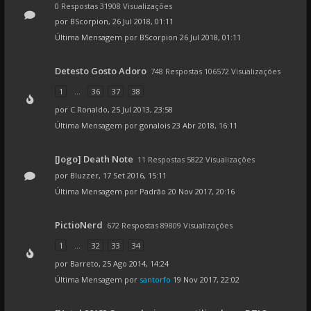
0 Respostas 31908 Visualizações
por
BScorpion
, 26 Jul 2018, 01:11
Última Mensagem por
BScorpion
26 Jul 2018, 01:11
Detesto Gosto Adoro
748 Respostas 106572 Visualizações
1
...
36
37
38
por
C.Ronaldo
, 25 Jul 2013, 23:58
Última Mensagem por
gonalois
23 Abr 2018, 16:11
[Jogo] Death Note
11 Respostas 5822 Visualizações
por
Bluzzer
, 17 Set 2016, 15:11
Última Mensagem por
Padrão
20 Nov 2017, 20:16
PictioNerd
672 Respostas 89809 Visualizações
1
...
32
33
34
por
Barreto
, 25 Ago 2014, 14:24
Última Mensagem por
santorfo
19 Nov 2017, 22:02