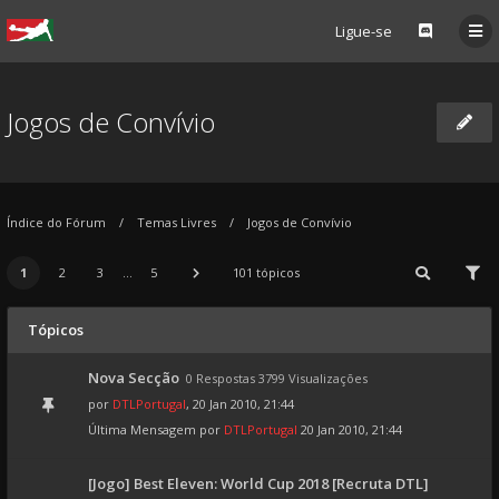
Ligue-se
Jogos de Convívio
Índice do Fórum
Temas Livres
Jogos de Convívio
1
2
3
...
5
101 tópicos
Tópicos
Nova Secção
0 Respostas 3799 Visualizações
por
DTLPortugal
, 20 Jan 2010, 21:44
Última Mensagem por
DTLPortugal
20 Jan 2010, 21:44
[Jogo] Best Eleven: World Cup 2018 [Recruta DTL]