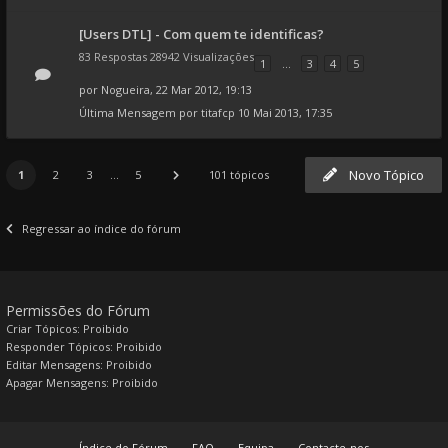
[Users DTL] - Com quem te identificas?
83 Respostas 28942 Visualizações
1
...
3
4
5
por
Nogueira
, 22 Mar 2012, 19:13
Última Mensagem por
titafcp
10 Mai 2013, 17:35
Novo Tópico
1
2
3
...
5
101 tópicos
Regressar ao índice do fórum
Permissões do Fórum
Criar Tópicos: Proibido
Responder Tópicos: Proibido
Editar Mensagens: Proibido
Apagar Mensagens: Proibido
Índice do Fórum
FAQ
Equipa
Contacte-nos