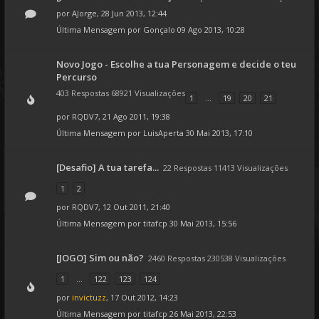
por
AJorge
, 28 Jun 2013, 12:44
Última Mensagem por
Gonçalo
09 Ago 2013, 10:28
Novo Jogo - Escolhe a tua Personagem e decide o teu
Percurso
403 Respostas 68921 Visualizações
1
...
19
20
21
por
RQDV7
, 21 Ago 2011, 19:38
Última Mensagem por
LuisAperta
30 Mai 2013, 17:10
[Desafio] A tua tarefa...
22 Respostas 11413 Visualizações
1
2
por
RQDV7
, 12 Out 2011, 21:40
Última Mensagem por
titafcp
30 Mai 2013, 15:56
[JOGO] Sim ou não?
2460 Respostas 230538 Visualizações
1
...
122
123
124
por
invictuzz
, 17 Out 2012, 14:23
Última Mensagem por
titafcp
26 Mai 2013, 22:53