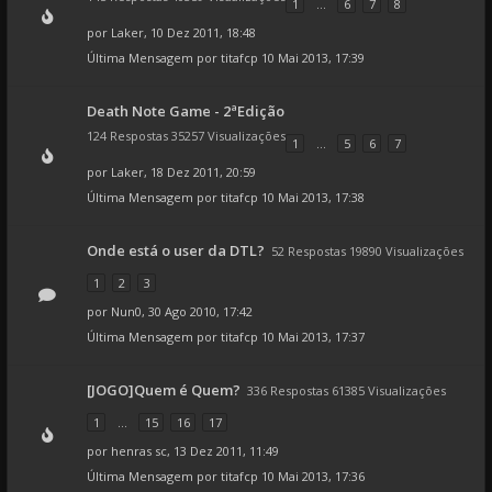
1
...
6
7
8
por
Laker
, 10 Dez 2011, 18:48
Última Mensagem por
titafcp
10 Mai 2013, 17:39
Death Note Game - 2ªEdição
124 Respostas 35257 Visualizações
1
...
5
6
7
por
Laker
, 18 Dez 2011, 20:59
Última Mensagem por
titafcp
10 Mai 2013, 17:38
Onde está o user da DTL?
52 Respostas 19890 Visualizações
1
2
3
por
Nun0
, 30 Ago 2010, 17:42
Última Mensagem por
titafcp
10 Mai 2013, 17:37
[JOGO]Quem é Quem?
336 Respostas 61385 Visualizações
1
...
15
16
17
por
henras sc
, 13 Dez 2011, 11:49
Última Mensagem por
titafcp
10 Mai 2013, 17:36