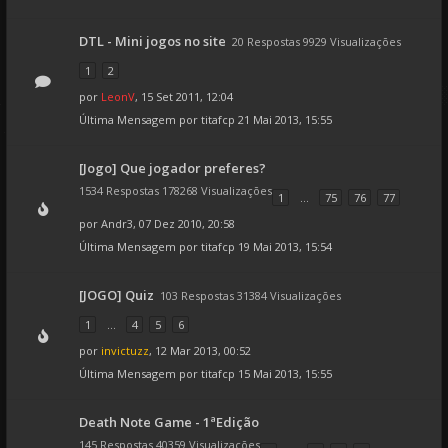
DTL - Mini jogos no site
20 Respostas 9929 Visualizações
1
2
por
LeonV
, 15 Set 2011, 12:04
Última Mensagem por
titafcp
21 Mai 2013, 15:55
[Jogo] Que jogador preferes?
1534 Respostas 178268 Visualizações
1
...
75
76
77
por
Andr3
, 07 Dez 2010, 20:58
Última Mensagem por
titafcp
19 Mai 2013, 15:54
[JOGO] Quiz
103 Respostas 31384 Visualizações
1
...
4
5
6
por
invictuzz
, 12 Mar 2013, 00:52
Última Mensagem por
titafcp
15 Mai 2013, 15:55
Death Note Game - 1ªEdição
145 Respostas 40359 Visualizações