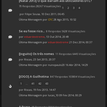
[Natal 2013] O que dariam aos utilizadores DTL?
70 Respostas 28267 Visualizações
1
2
3
4
por
Filipe Sousa
, 10 Dez 2011, 06:45
Última Mensagem por
CFC
28 Ago 2015, 10:52
Se eu fosse rico...
8 Respostas 5628 Visualizações
por
eduardextreme
, 13 Out 2014, 20:49
Última Mensagem por
eduardextreme
21 Dez 2014, 00:37
[Joguito] Os três nomes
11 Respostas 6445 Visualizações
por
Riscas
, 23 Set 2013, 20:37
Última Mensagem por
nunopaulo20
16 Abr 2014, 14:29
[JOGO] A Guilhotina
847 Respostas 103804 Visualizações
1
...
41
42
43
por
Riscas
, 19 Fev 2013, 14:47
Última Mensagem por
lucas_10
09 Fev 2014, 00:29
A Frase
18 Respostas 8664 Visualizações