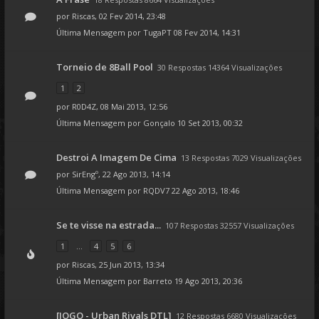
por
Riscas
, 02 Fev 2014, 23:48
Última Mensagem por
TugaPT
08 Fev 2014, 14:31
Torneio de 8Ball Pool
30 Respostas 14364 Visualizações
1
2
por
R0D4Z
, 08 Mai 2013, 12:56
Última Mensagem por
Gonçalo
10 Set 2013, 00:32
Destroi A Imagem De Cima
13 Respostas 7029 Visualizações
por
SirEngº
, 22 Ago 2013, 14:14
Última Mensagem por
RQDV7
22 Ago 2013, 18:46
Se te visse na estrada...
107 Respostas 32557 Visualizações
1
...
4
5
6
por
Riscas
, 25 Jun 2013, 13:34
Última Mensagem por
Barreto
19 Ago 2013, 20:36
[JOGO - Urban Rivals DTL]
12 Respostas 6680 Visualizações