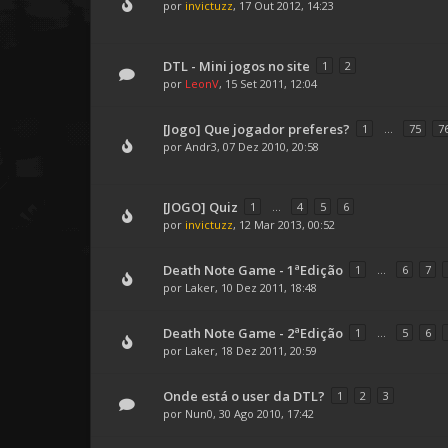
por
invictuzz
, 17 Out 2012, 14:23
DTL - Mini jogos no site
1
2
por
LeonV
, 15 Set 2011, 12:04
[Jogo] Que jogador preferes?
1
...
75
7
por
Andr3
, 07 Dez 2010, 20:58
[JOGO] Quiz
1
...
4
5
6
por
invictuzz
, 12 Mar 2013, 00:52
Death Note Game - 1ªEdição
1
...
6
7
por
Laker
, 10 Dez 2011, 18:48
Death Note Game - 2ªEdição
1
...
5
6
por
Laker
, 18 Dez 2011, 20:59
Onde está o user da DTL?
1
2
3
por
Nun0
, 30 Ago 2010, 17:42