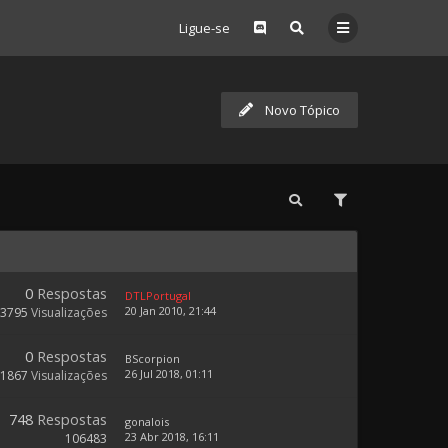
Ligue-se
Novo Tópico
0
Respostas
DTLPortugal
20 Jan 2010, 21:44
3795
Visualizações
0
Respostas
BScorpion
26 Jul 2018, 01:11
31867
Visualizações
748
Respostas
gonalois
23 Abr 2018, 16:11
106483