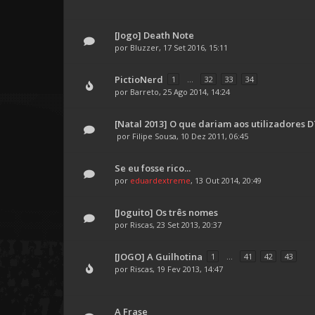
[Jogo] Death Note
por
Bluzzer
, 17 Set 2016, 15:11
PictioNerd
1
...
32
33
34
por
Barreto
, 25 Ago 2014, 14:24
[Natal 2013] O que dariam aos utilizadores 
por
Filipe Sousa
, 10 Dez 2011, 06:45
Se eu fosse rico...
por
eduardextreme
, 13 Out 2014, 20:49
[Joguito] Os três nomes
por
Riscas
, 23 Set 2013, 20:37
[JOGO] A Guilhotina
1
...
41
42
43
por
Riscas
, 19 Fev 2013, 14:47
A Frase