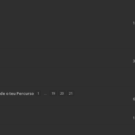
de o teu Percurso
1
...
19
20
21