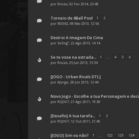
por
Riscas
, 02 Fev 2014, 23:48
Torneio de 8Ball Pool
1
2
por
R0D4Z
, 08 Mai 2013, 12:56
Destroi A Imagem De Cima
por
SirEngº
, 22 Ago 2013, 14:14
Se te visse na estrada...
1
...
4
5
6
por
Riscas
, 25 Jun 2013, 13:34
[JOGO - Urban Rivals DTL]
por
AJorge
, 28 Jun 2013, 12:44
Novo Jogo - Escolhe a tua Personagem e deci
por
RQDV7
, 21 Ago 2011, 19:38
[Desafio] A tua tarefa...
1
2
por
RQDV7
, 12 Out 2011, 21:40
[JOGO] Sim ou não?
1
...
122
123
124