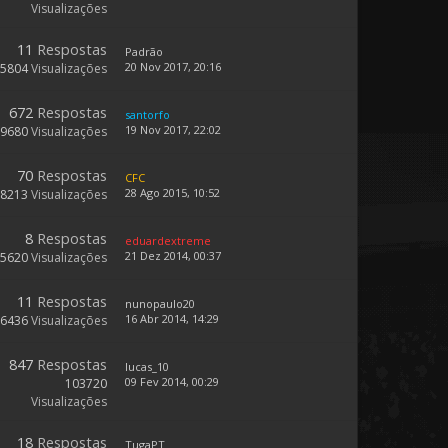
Visualizações
11
Respostas
Padrão
20 Nov 2017, 20:16
5804
Visualizações
672
Respostas
santorfo
19 Nov 2017, 22:02
89680
Visualizações
70
Respostas
CFC
28 Ago 2015, 10:52
28213
Visualizações
8
Respostas
eduardextreme
21 Dez 2014, 00:37
5620
Visualizações
11
Respostas
nunopaulo20
16 Abr 2014, 14:29
6436
Visualizações
847
Respostas
lucas_10
09 Fev 2014, 00:29
103720
Visualizações
18
Respostas
TugaPT