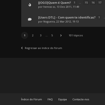
[JOGO]Quem é Quem?
1
...
15
16
17
por
henras sc
, 13 Dez 2011, 11:49
[Users DTL] - Com quem te identificas?
1
..
por
Nogueira
, 22 Mar 2012, 19:13
1
2
3
...
5
101 tópicos
Regressar ao índice do fórum
Índice do Fórum
FAQ
Equipa
Contacte-nos