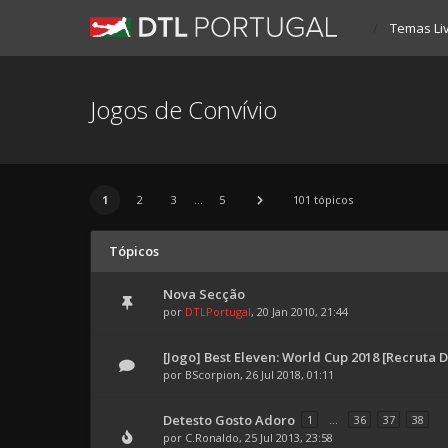
Temas Li
Jogos de Convívio
1
2
3
...
5
101 tópicos
Tópicos
Nova Secção
por
DTLPortugal
, 20 Jan 2010, 21:44
[Jogo] Best Eleven: World Cup 2018 [Recruta 
por
BScorpion
, 26 Jul 2018, 01:11
Detesto Gosto Adoro
1
...
36
37
38
por
C.Ronaldo
, 25 Jul 2013, 23:58