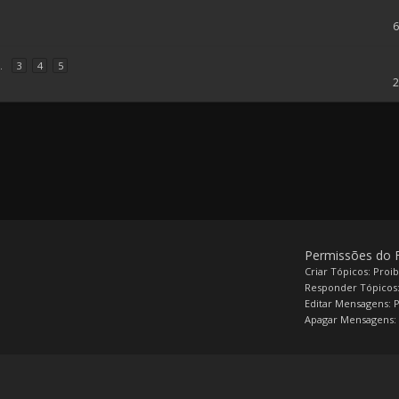
.
3
4
5
Permissões do
Criar Tópicos: Proi
Responder Tópicos:
Editar Mensagens: 
Apagar Mensagens: 