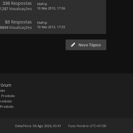
336
Respostas
titafcp
10 Mai 2013, 17:36
61287
Visualizações
83
Respostas
titafcp
10 Mai 2013, 17:35
28894
Visualizações
Novo Tópico
 Fórum
bido
 Proibido
Proibido
Proibido
Data/Hora: 06 Ago 2026, 03:41
Fuso Horário
UTC+01:00