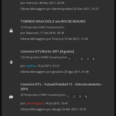
por
marcioo
, 28 Nov 2011, 22:06
Última Mensagem por
fabinhopodbot
22 Dez 2011, 15:12
TORNEIO RAACOOLZ em RIO DE MOURO
13 Respostas 6542 Visualizações
por
Raacoolz
, 17 Set 2010, 18:18
Última Mensagem por
PesLord
13 Set 2011, 11:30
Convivio DTLNorte 2011 [Agosto]
152 Respostas 34460 Visualizações
1
...
6
7
8
por
Capfca
, 15 Jul 2011, 01:21
Última Mensagem por
gonalois
29 Ago 2011, 01:49
Convívio DTL - Futsal/Futebol 11 - Entroncamento -
2010
63 Respostas 21840 Visualizações
1
2
3
4
por
pdomingues
, 14 Jul 2010, 15:41
Última Mensagem por
AJorge
23 Abr 2011, 19:19