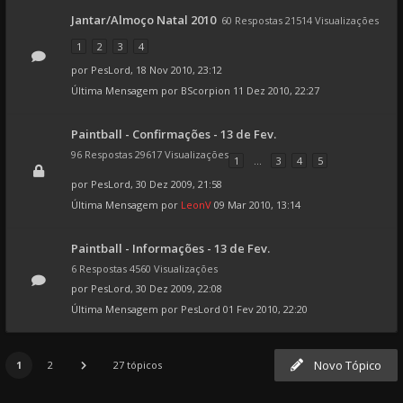
Jantar/Almoço Natal 2010
60 Respostas 21514 Visualizações
1
2
3
4
por
PesLord
, 18 Nov 2010, 23:12
Última Mensagem por
BScorpion
11 Dez 2010, 22:27
Paintball - Confirmações - 13 de Fev.
96 Respostas 29617 Visualizações
1
...
3
4
5
por
PesLord
, 30 Dez 2009, 21:58
Última Mensagem por
LeonV
09 Mar 2010, 13:14
Paintball - Informações - 13 de Fev.
6 Respostas 4560 Visualizações
por
PesLord
, 30 Dez 2009, 22:08
Última Mensagem por
PesLord
01 Fev 2010, 22:20
Novo Tópico
1
2
27 tópicos