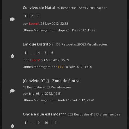
Convívio de Natal
40 Respostas 15374 Visualizações
1
2
3
por
LeonV
, 25 Nov 2012, 22:58
Última Mensagem por
dopin
05 Dez 2012, 15:28
Em que Distrito ?
102 Respostas 29583 Visualizações
1
...
4
5
6
por
LeonV
, 23 Mar 2012, 15:59
Última Mensagem por
CFC
28 Nov 2012, 19:00
[Convívio DTL] - Zona de Sintra
13 Respostas 6332 Visualizações
por
frip
, 08 Jul 2012, 19:51
Última Mensagem por
Andr3
17 Set 2012, 22:41
Onde é que estamos???
202 Respostas 41313 Visualizações
1
...
9
10
11