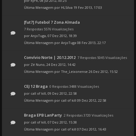
por
RJPR
, 08 Jul 2012, 00:25
Última Mensagem por
HLSilva
19 Fev 2013, 17:03
[fut7] Futebol 7 Zona Almada
7 Respostas 5576 Visualizações
por
AnjoTuga
, 07 Dez 2012, 18:39
Última Mensagem por
AnjoTuga
08 Fev 2013, 22:17
Convívio Norte | 20.12.2012
7 Respostas 5045 Visualizações
por
Zé Nuno
, 24 Dez 2012, 14:42
Última Mensagem por
The_Leixonense
26 Dez 2012, 15:52
CEJ 12 Braga
0 Respostas 3488 Visualizações
por
call of kill
, 09 Dez 2012, 22:58
Última Mensagem por
call of kill
09 Dez 2012, 22:58
Braga EPB LanParty
2 Respostas 3720 Visualizações
por
call of kill
, 07 Dez 2012, 15:38
Última Mensagem por
call of kill
07 Dez 2012, 16:43