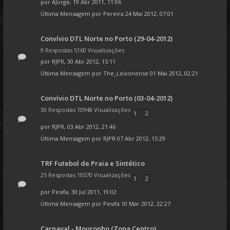
por
AJorge
, 19 Abr 2011, 11:06
Última Mensagem por
Pereira
24 Mai 2012, 07:01
Convívio DTL Norte no Porto (29-04-2012)
9 Respostas 5160 Visualizações
por
RJPR
, 30 Abr 2012, 15:11
Última Mensagem por
The_Leixonense
01 Mai 2012, 02:21
Convívio DTL Norte no Porto (03-04-2012)
30 Respostas 10948 Visualizações
1
2
por
RJPR
, 03 Abr 2012, 21:46
Última Mensagem por
RJPR
07 Abr 2012, 15:29
TRF Futebol de Praia e Sintético
25 Respostas 10570 Visualizações
1
2
por
Pesifa
, 30 Jul 2011, 19:02
Última Mensagem por
Pesifa
10 Mar 2012, 22:27
Carnaval - Mouronho (Zona Centro)