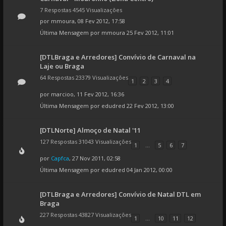
7 Respostas 4545 Visualizações
por
mmoura
, 08 Fev 2012, 17:58
Última Mensagem por
mmoura
25 Fev 2012, 11:01
[DTLBraga e Arredores] Convívio de Carnaval na
Laje ou Braga
64 Respostas 23379 Visualizações
1
2
3
4
por
marcioo
, 11 Fev 2012, 16:36
Última Mensagem por
edudred
22 Fev 2012, 13:00
[DTLNorte] Almoço de Natal '11
127 Respostas 31043 Visualizações
1
...
5
6
7
por
Capfca
, 27 Nov 2011, 02:58
Última Mensagem por
edudred
04 Jan 2012, 00:00
[DTLBraga e Arredores] Convívio de Natal DTL em
Braga
227 Respostas 43827 Visualizações
1
...
10
11
12