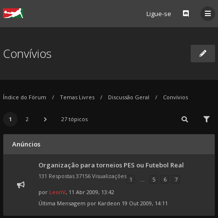
Ligue-se
Convívios
Índice do Fórum
Temas Livres
Discussão Geral
Convívios
1
2
27 tópicos
Anúncios
Organização para torneios PES ou Futebol Real
131 Respostas 37156 Visualizações
1
...
5
6
7
por
LeonV
, 11 Abr 2009, 13:42
Última Mensagem por
Kardeon
19 Out 2009, 14:11