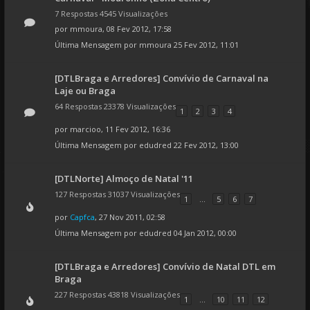
7 Respostas 4545 Visualizações
por
mmoura
, 08 Fev 2012, 17:58
Última Mensagem por
mmoura
25 Fev 2012, 11:01
[DTLBraga e Arredores] Convívio de Carnaval na
Laje ou Braga
64 Respostas 23378 Visualizações
1
2
3
4
por
marcioo
, 11 Fev 2012, 16:36
Última Mensagem por
edudred
22 Fev 2012, 13:00
[DTLNorte] Almoço de Natal '11
127 Respostas 31037 Visualizações
1
...
5
6
7
por
Capfca
, 27 Nov 2011, 02:58
Última Mensagem por
edudred
04 Jan 2012, 00:00
[DTLBraga e Arredores] Convívio de Natal DTL em
Braga
227 Respostas 43818 Visualizações
1
...
10
11
12