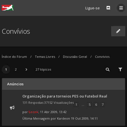
Ligue-se
Convívios
Índice do Fórum
Temas Livres
Discussão Geral
Convívios
1
2
27 tópicos
Anúncios
Organização para torneios PES ou Futebol Real
131 Respostas 37152 Visualizações
1
...
5
6
7
por
LeonV
, 11 Abr 2009, 13:42
Última Mensagem por
Kardeon
19 Out 2009, 14:11