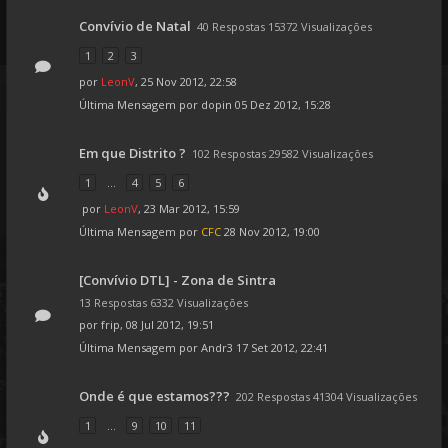
Convívio de Natal
40 Respostas 15372 Visualizações
1
2
3
por
LeonV
, 25 Nov 2012, 22:58
Última Mensagem por
dopin
05 Dez 2012, 15:28
Em que Distrito ?
102 Respostas 29582 Visualizações
1
...
4
5
6
por
LeonV
, 23 Mar 2012, 15:59
Última Mensagem por
CFC
28 Nov 2012, 19:00
[Convívio DTL] - Zona de Sintra
13 Respostas 6332 Visualizações
por
frip
, 08 Jul 2012, 19:51
Última Mensagem por
Andr3
17 Set 2012, 22:41
Onde é que estamos???
202 Respostas 41304 Visualizações
1
...
9
10
11