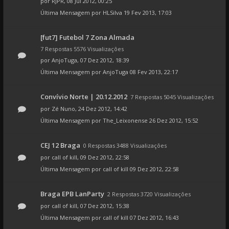
por
RJPR
, 08 Jul 2012, 00:25
Última Mensagem por
HLSilva
19 Fev 2013, 17:03
[fut7] Futebol 7 Zona Almada
7 Respostas 5576 Visualizações
por
AnjoTuga
, 07 Dez 2012, 18:39
Última Mensagem por
AnjoTuga
08 Fev 2013, 22:17
Convívio Norte | 20.12.2012
7 Respostas 5045 Visualizações
por
Zé Nuno
, 24 Dez 2012, 14:42
Última Mensagem por
The_Leixonense
26 Dez 2012, 15:52
CEJ 12 Braga
0 Respostas 3488 Visualizações
por
call of kill
, 09 Dez 2012, 22:58
Última Mensagem por
call of kill
09 Dez 2012, 22:58
Braga EPB LanParty
2 Respostas 3720 Visualizações
por
call of kill
, 07 Dez 2012, 15:38
Última Mensagem por
call of kill
07 Dez 2012, 16:43