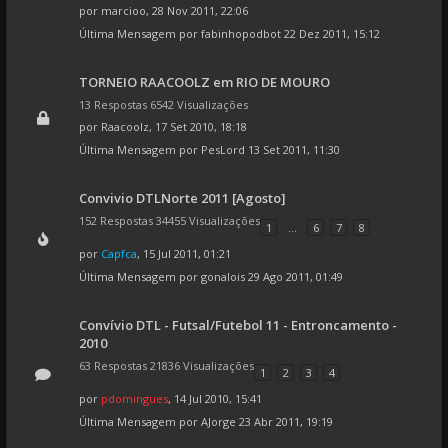
por
marcioo
, 28 Nov 2011, 22:06
Última Mensagem por
fabinhopodbot
22 Dez 2011, 15:12
TORNEIO RAACOOLZ em RIO DE MOURO
13 Respostas 6542 Visualizações
por
Raacoolz
, 17 Set 2010, 18:18
Última Mensagem por
PesLord
13 Set 2011, 11:30
Convivio DTLNorte 2011 [Agosto]
152 Respostas 34455 Visualizações
1
...
6
7
8
por
Capfca
, 15 Jul 2011, 01:21
Última Mensagem por
gonalois
29 Ago 2011, 01:49
Convívio DTL - Futsal/Futebol 11 - Entroncamento -
2010
63 Respostas 21836 Visualizações
1
2
3
4
por
pdomingues
, 14 Jul 2010, 15:41
Última Mensagem por
AJorge
23 Abr 2011, 19:19