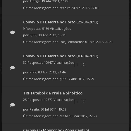
por
AJorge
, 19 Abr 2011, 11:06
Última Mensagem por
Pereira
24 Mai 2012, 07:01
Convívio DTL Norte no Porto (29-04-2012)
9 Respostas 5159 Visualizações
por
RJPR
, 30 Abr 2012, 15:11
Última Mensagem por
The_Leixonense
01 Mai 2012, 02:21
Convívio DTL Norte no Porto (03-04-2012)
30 Respostas 10947 Visualizações
1
2
por
RJPR
, 03 Abr 2012, 21:46
Última Mensagem por
RJPR
07 Abr 2012, 15:29
TRF Futebol de Praia e Sintético
25 Respostas 10570 Visualizações
1
2
por
Pesifa
, 30 Jul 2011, 19:02
Última Mensagem por
Pesifa
10 Mar 2012, 22:27
Carnaval - Mouronho (Zona Centro)