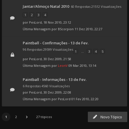
Jantar/Almoço Natal 2010
60 Respostas 21512 Visualizações
1
2
3
4
por
PesLord
, 18 Nov 2010, 23:12
Última Mensagem por
BScorpion
11 Dez 2010, 22:27
Paintball - Confirmações - 13 de Fev.
96 Respostas 29599 Visualizações
1
...
3
4
5
por
PesLord
, 30 Dez 2009, 21:58
Última Mensagem por
LeonV
09 Mar 2010, 13:14
Paintball - Informações - 13 de Fev.
6 Respostas 4560 Visualizações
por
PesLord
, 30 Dez 2009, 22:08
Última Mensagem por
PesLord
01 Fev 2010, 22:20
Novo Tópico
1
2
27 tópicos