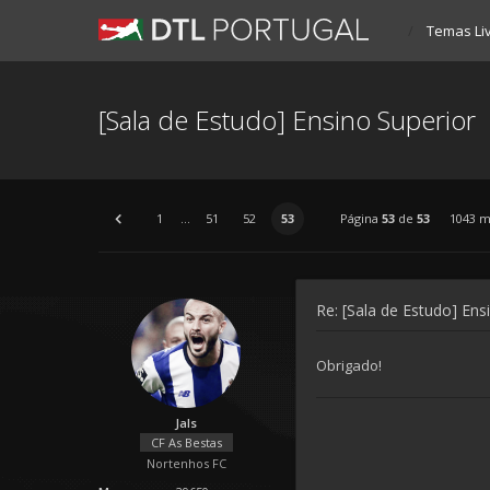
Temas Li
[Sala de Estudo] Ensino Superior
1
...
51
52
53
Página
53
de
53
1043 
Re: [Sala de Estudo] Ens
Obrigado!
Jals
CF As Bestas
Nortenhos FC