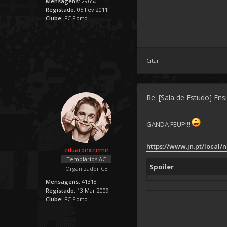
Mensagens:
29650
Registado:
05 Fev 2011
Clube:
FC Porto
Citar
Re: [Sala de Estudo] Ens
GANDA FEUP!!!
https://www.jn.pt/local/no
eduardextreme
Templários AC
Spoiler
Organizador CE
Mensagens:
41318
Registado:
13 Mar 2009
Clube:
FC Porto