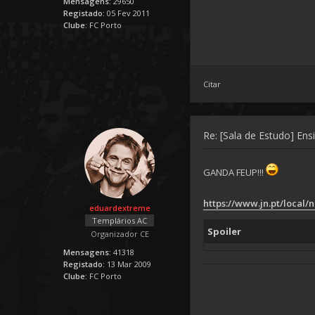
Mensagens:
29650
Registado:
05 Fev 2011
Clube:
FC Porto
Citar
Re: [Sala de Estudo] Ens
GANDA FEUP!!!
https://www.jn.pt/local/no
eduardextreme
Templários AC
Spoiler
Organizador CE
Mensagens:
41318
Registado:
13 Mar 2009
Clube:
FC Porto