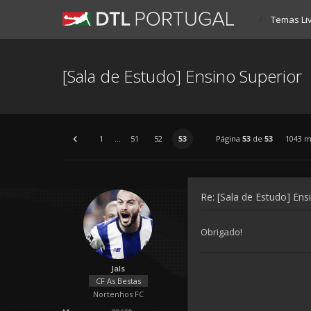
Temas Li
[Sala de Estudo] Ensino Superior
1
...
51
52
53
Página
53
de
53
1043 
Re: [Sala de Estudo] Ens
Obrigado!
Jals
CF As Bestas
Nortenhos FC