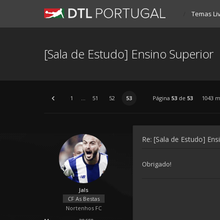
Temas Li
[Sala de Estudo] Ensino Superior
1
...
51
52
53
Página
53
de
53
1043 
Re: [Sala de Estudo] Ens
Obrigado!
Jals
CF As Bestas
Nortenhos FC