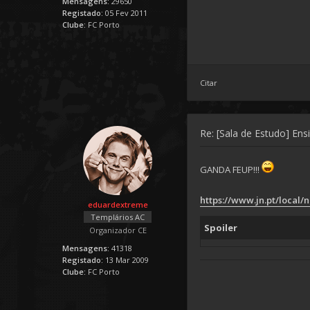
Mensagens:
29650
Registado:
05 Fev 2011
Clube:
FC Porto
Citar
Re: [Sala de Estudo] Ens
GANDA FEUP!!!
https://www.jn.pt/local/no
eduardextreme
Templários AC
Spoiler
Organizador CE
Mensagens:
41318
Registado:
13 Mar 2009
Clube:
FC Porto