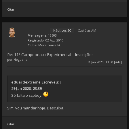
Citar
Náuticos SC
Custóias AM
Mensagens:
13603
Registado:
02 Ago 2010
Clube:
Moreirense FC
Re: 11º Campeonato Experimental - Inscrições
por
Nogueira
31 Jan 2020, 13:30 [#49]
eduardextreme
Escreveu:
↑
29 Jan 2020, 23:39
Só falta o scpboy.
Sim, vou mandar hoje. Desculpa.
Citar