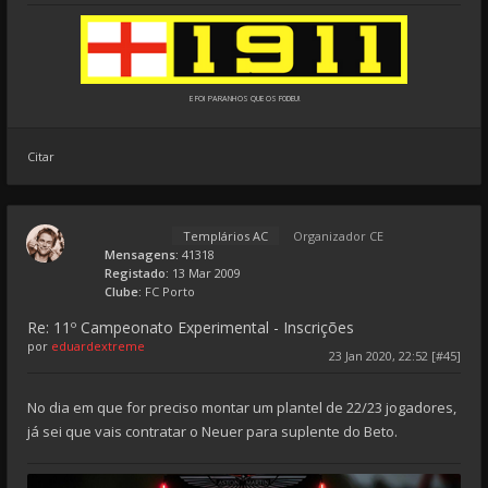
E FOI PARANHOS QUE OS F0DEU!
Citar
Templários AC
Organizador CE
Mensagens:
41318
Registado:
13 Mar 2009
Clube:
FC Porto
Re: 11º Campeonato Experimental - Inscrições
por
eduardextreme
23 Jan 2020, 22:52 [#45]
No dia em que for preciso montar um plantel de 22/23 jogadores,
já sei que vais contratar o Neuer para suplente do Beto.