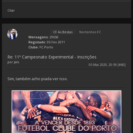
Citar
CF As Bestas
Nortenhos FC
Mensagens:
29650
Registado:
05 Fev 2011
Clube:
FC Porto
Re: 11º Campeonato Experimental - Inscrições
por
Jals
05 Mai 2020, 20:59 [#60]
Sim, também acho piada ver isso.