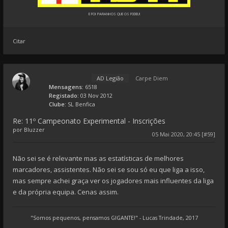
E FOI PARANHOS QUE OS F0DEU!
Citar
AD Legião
Carpe Diem
Mensagens:
6518
Registado:
03 Nov 2012
Clube:
SL Benfica
Re: 11º Campeonato Experimental - Inscrições
por
Bluzzer
05 Mai 2020, 20:45 [#59]
Não sei se é relevante mas as estatísticas de melhores
marcadores, assistentes. Não sei se sou só eu que liga a isso,
mas sempre achei graça ver os jogadores mais influentes da liga
e da própria equipa. Cenas assim.
"Somos pequenos, pensamos GIGANTE!" - Lucas Trindade, 2017