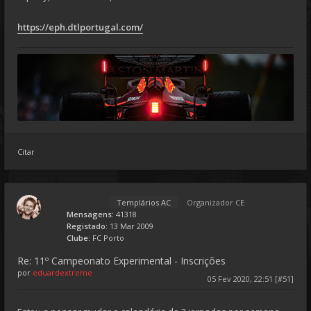
https://eph.dtlportugal.com/
Citar
Templários AC
Organizador CE
Mensagens:
41318
Registado:
13 Mar 2009
Clube:
FC Porto
Re: 11º Campeonato Experimental - Inscrições
por
eduardextreme
05 Fev 2020, 22:51 [#51]