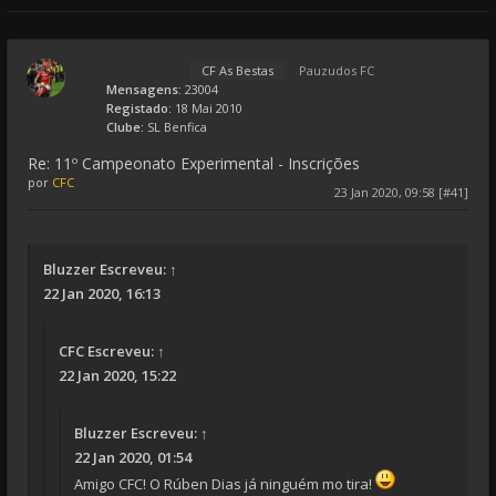
CF As Bestas
Pauzudos FC
Mensagens:
23004
Registado:
18 Mai 2010
Clube:
SL Benfica
Re: 11º Campeonato Experimental - Inscrições
por
CFC
23 Jan 2020, 09:58 [#41]
Bluzzer
Escreveu:
↑
22 Jan 2020, 16:13
CFC
Escreveu:
↑
22 Jan 2020, 15:22
Bluzzer
Escreveu:
↑
22 Jan 2020, 01:54
Amigo CFC! O Rúben Dias já ninguém mo tira!