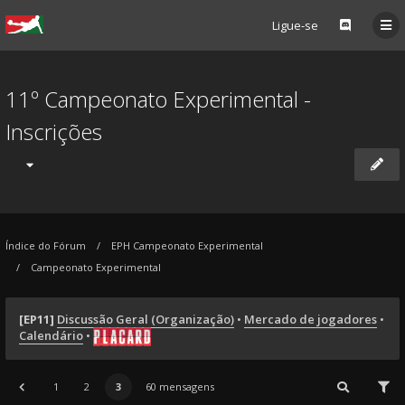
Ligue-se
11º Campeonato Experimental -
Inscrições
Índice do Fórum
EPH Campeonato Experimental
Campeonato Experimental
[EP11]
Discussão Geral (Organização)
•
Mercado de jogadores
•
Calendário
•
1
2
3
60 mensagens