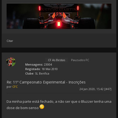
Citar
CF As Bestas
Pauzudos FC
Mensagens:
23004
Registado:
18 Mai 2010
Clube:
SL Benfica
Re: 11º Campeonato Experimental - Inscrições
por
CFC
24 Jan 2020, 15:42 [#47]
Da minha parte está fechado, a não ser que o Bluzzer tenha uma
dose de bom-senso