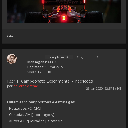
Citar
Templários AC
Organizador CE
Mensagens:
41318
Registado:
13 Mar 2009
Clube:
FC Porto
Re: 11º Campeonato Experimental - Inscrições
por
eduardextreme
23 Jan 2020, 22:57 [#46]
Faltam escolher posições e estratégias:
- Pauzudos FC [CFC]
- Custóias AM [sportingboy]
- Xutos & Biqueiradas [R.Patricio]