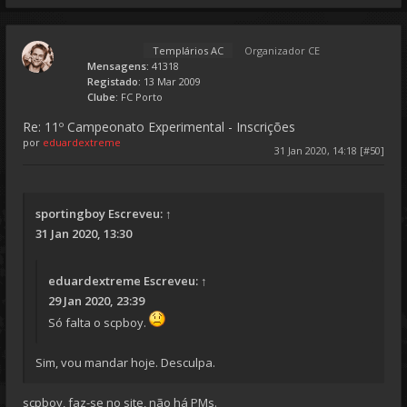
Templários AC
Organizador CE
Mensagens:
41318
Registado:
13 Mar 2009
Clube:
FC Porto
Re: 11º Campeonato Experimental - Inscrições
por
eduardextreme
31 Jan 2020, 14:18 [#50]
sportingboy
Escreveu:
↑
31 Jan 2020, 13:30
eduardextreme
Escreveu:
↑
29 Jan 2020, 23:39
Só falta o scpboy.
Sim, vou mandar hoje. Desculpa.
scpboy, faz-se no site, não há PMs.