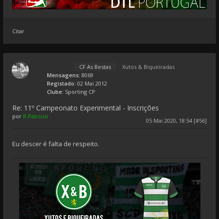
Citar
CF As Bestas
Xutos & Biqueiradas
Mensagens:
8069
Registado:
02 Mai 2012
Clube:
Sporting CP
Re: 11º Campeonato Experimental - Inscrições
por
R.Patricio
05 Mai 2020, 18:54 [#56]
Eu descer é falta de respeito.