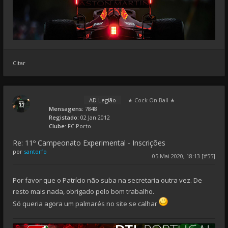
Citar
AD Legião
★ Cock On Ball ★
Mensagens:
7848
Registado:
02 Jan 2012
Clube:
FC Porto
Re: 11º Campeonato Experimental - Inscrições
por
santorfo
05 Mai 2020, 18:13 [#55]
Por favor que o Patrício não suba na secretaria outra vez. De
resto mais nada, obrigado pelo bom trabalho.
Só queria agora um palmarés no site se calhar