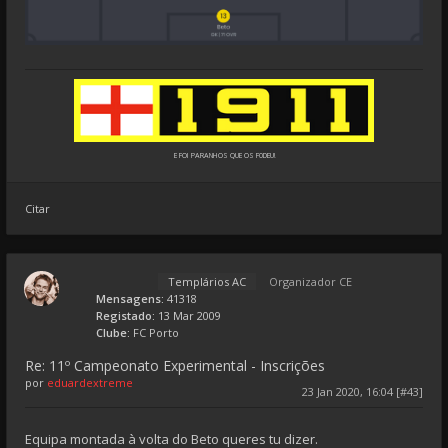
E FOI PARANHOS QUE OS F0DEU!
Citar
Templários AC
Organizador CE
Mensagens:
41318
Registado:
13 Mar 2009
Clube:
FC Porto
Re: 11º Campeonato Experimental - Inscrições
por
eduardextreme
23 Jan 2020, 16:04 [#43]
Equipa montada à volta do Beto queres tu dizer.