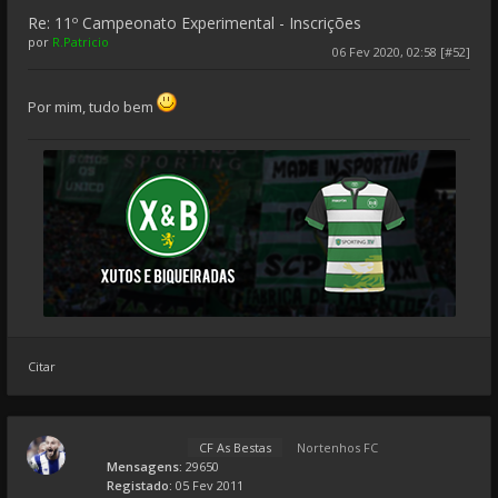
Re: 11º Campeonato Experimental - Inscrições
por
R.Patricio
06 Fev 2020, 02:58 [#52]
Por mim, tudo bem
Citar
CF As Bestas
Nortenhos FC
Mensagens:
29650
Registado:
05 Fev 2011