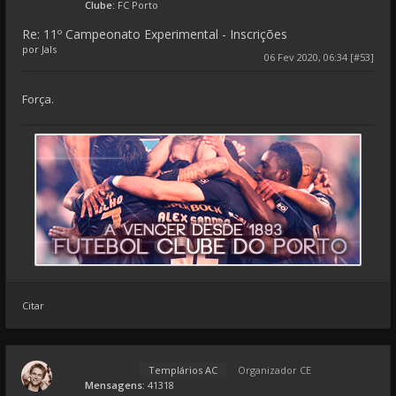
Clube:
FC Porto
Re: 11º Campeonato Experimental - Inscrições
por
Jals
06 Fev 2020, 06:34 [#53]
Força.
Citar
Templários AC
Organizador CE
Mensagens:
41318