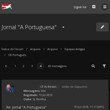
Ligue-se
Jornal "A Portuguesa"
Índice do Fórum
Arquivo
Arquivo
Equipas Antigas
CR Português
1
2
3
4
63 mensagens
CF As Bestas
União de Capuchos
Mensagens:
924
Registado:
13 Jul 2013
Clube:
SL Benfica
Re: Jornal "A Portuguesa"
19 Jun 2018, 11:17 [#61]