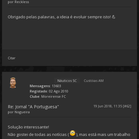
por
Reckless
Obrigado pelas palavras, a ideia é evoluir sempre isto! 💪
Citar
Náuticos SC
Custóias AM
Mensagens:
13603
Registado:
02 Ago 2010
Clube:
Moreirense FC
Re: Jornal "A Portuguesa"
19 Jun 2018, 11:35 [#62]
por
Nogueira
Solução interessante!
Não gostei de todas as notícias (
), mas está mais um trabalho