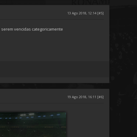
13 Ago 2018, 12:14 [#5]
a serem vencidas categoricamente
19 Ago 2018, 16:11 [#6]