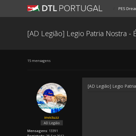
PES Drea
[AD Legião] Legio Patria Nostra -
15 mensagens
[AD Legião] Legio Patri
invictuzz
AD Legião
Mensagens:
13391
Registado:
28 Set 2012