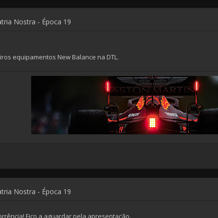
atria Nostra - Época 19
eiros equipamentos New Balance na DTL.
atria Nostra - Época 19
corrência! Fico a aguardar pela apresentação.