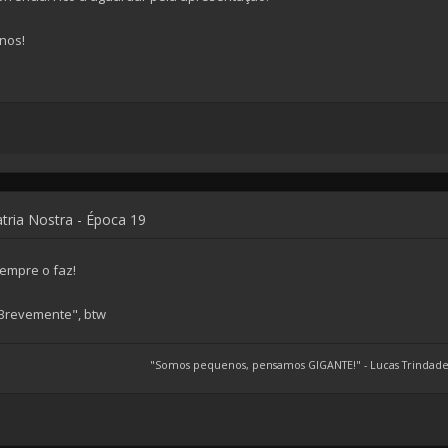
-nos!
atria Nostra - Época 19
empre o faz!
Brevemente", btw
"Somos pequenos, pensamos GIGANTE!" - Lucas Trindade