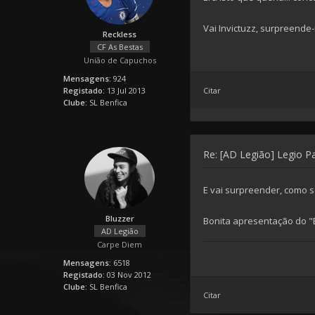
Vai Invictuzz, surpreende
Reckless
CF As Bestas
União de Capuchos
Mensagens:
924
Registado:
13 Jul 2013
Citar
Clube:
SL Benfica
Re: [AD Legião] Legio P
E vai surpreender, como s
Bluzzer
Bonita apresentação do "
AD Legião
Carpe Diem
Mensagens:
6518
Registado:
03 Nov 2012
Clube:
SL Benfica
Citar