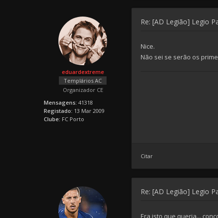
Re: [AD Legião] Legio P
Nice.
Não sei se serão os prim
eduardextreme
Templários AC
Organizador CE
Mensagens:
41318
Registado:
13 Mar 2009
Clube:
FC Porto
Citar
Re: [AD Legião] Legio P
Era isto que queria... con