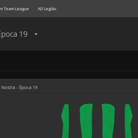
m Team League
AD Legião
 Época 19
a Nostra - Época 19