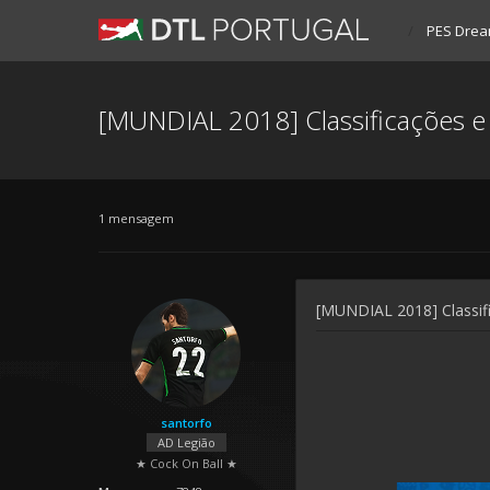
PES Drea
[MUNDIAL 2018] Classificações e
1 mensagem
[MUNDIAL 2018] Classif
santorfo
AD Legião
★ Cock On Ball ★