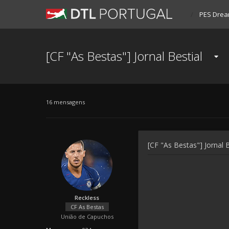
PES Drea
[CF "As Bestas"] Jornal Bestial
16 mensagens
[CF "As Bestas"] Jornal B
Reckless
CF As Bestas
União de Capuchos