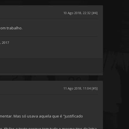
10 Ago 2018, 22:32 [#4]
 bom trabalho.
, 2017
11 Ago 2018, 11:04 [#5]
imentar. Mas só usava aquela que é "justificado
po, títulos e texto porque tem tudo o mesmo tipo de letra