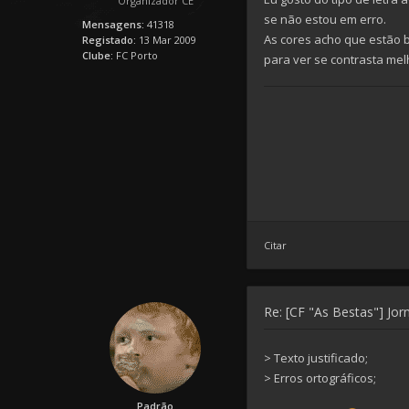
Organizador CE
se não estou em erro.
Mensagens:
41318
As cores acho que estão b
Registado:
13 Mar 2009
Clube:
FC Porto
para ver se contrasta mel
Citar
Re: [CF "As Bestas"] Jorn
> Texto justificado;
> Erros ortográficos;
Padrão