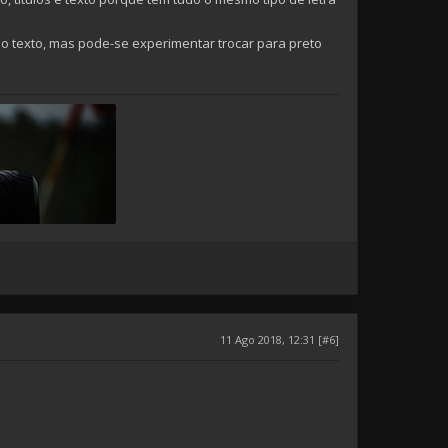
no texto, mas pode-se experimentar trocar para preto
11 Ago 2018, 12:31 [#6]