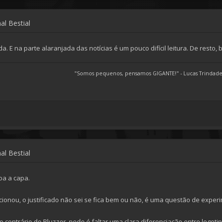
al Bestial
da. E na parte alaranjada das notícias é um pouco difícil leitura. De resto,
"Somos pequenos, pensamos GIGANTE!" - Lucas Trindade
al Bestial
oa a capa.
ionou, o justificado não sei se fica bem ou não, é uma questão de exper
ao contrário do Bluzzer, pode é faltar uma clara diferenciação entre logoti