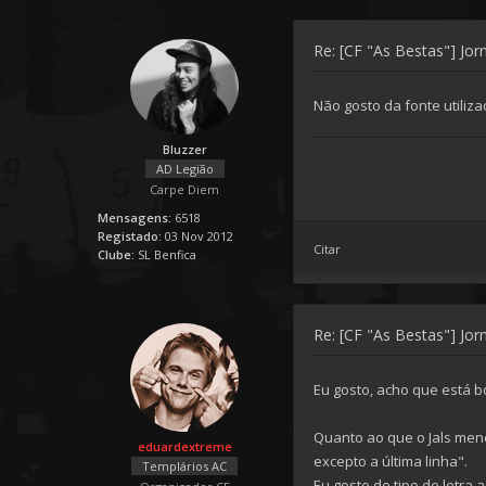
Re: [CF "As Bestas"] Jorn
Não gosto da fonte utiliza
Bluzzer
AD Legião
Carpe Diem
Mensagens:
6518
Registado:
03 Nov 2012
Citar
Clube:
SL Benfica
Re: [CF "As Bestas"] Jorn
Eu gosto, acho que está b
Quanto ao que o Jals menc
eduardextreme
excepto a última linha".
Templários AC
Eu gosto do tipo de letra 