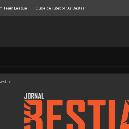
m Team League
Clube de Futebol "As Bestas"
estial