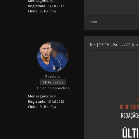
Mensagens:
924
Registado:
13 Jul 2013
Clube:
SL Benfica
Citar
Re: [CF "As Bestas"] Jorn
Reckless
CF As Bestas
União de Capuchos
Mensagens:
924
Registado:
13 Jul 2013
Clube:
SL Benfica