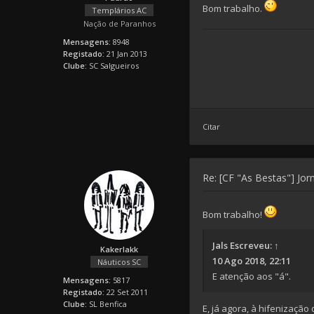
Bom trabalho.
Templários AC
Nação de Paranhos
Mensagens:
8948
Registado:
21 Jan 2013
Clube:
SC Salgueiros
Citar
Re: [CF "As Bestas"] Jorn
Bom trabalho!
Jals
Escreveu:
↑
Kakerlakk
10 Ago 2018, 22:11
Náuticos SC
E atenção aos "á".
Mensagens:
5817
Registado:
22 Set 2011
Clube:
SL Benfica
E, já agora, à hifenizaçã