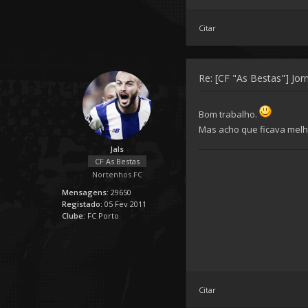
Citar
Re: [CF "As Bestas"] Jorn
Bom trabalho.
Mas acho que ficava melhor
Jals
CF As Bestas
Nortenhos FC
Mensagens:
29650
Registado:
05 Fev 2011
Clube:
FC Porto
Citar