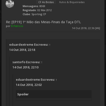
CF As Bestas
Xutos & Biqueiradas
Mensagens:
8069
Registado:
02 Mai 2012
Clube:
Sporting CP
Re: [EP19] 1ª Mão das Meias-Finais da Taça DTL
por
R.Patricio
14 Out 2018, 22:36 [#6]
eduardextreme
Escreveu:
↑
14 Out 2018, 22:18
santorfo
Escreveu:
↑
14 Out 2018, 22:10
eduardextreme
Escreveu:
↑
14 Out 2018, 22:02
Spoiler