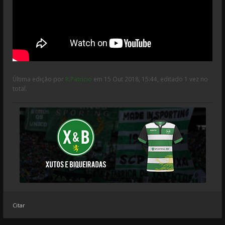
Última edição por
R.Patricio
em 15 Out 2018, 15:44, editado 1 vez no
total.
Citar