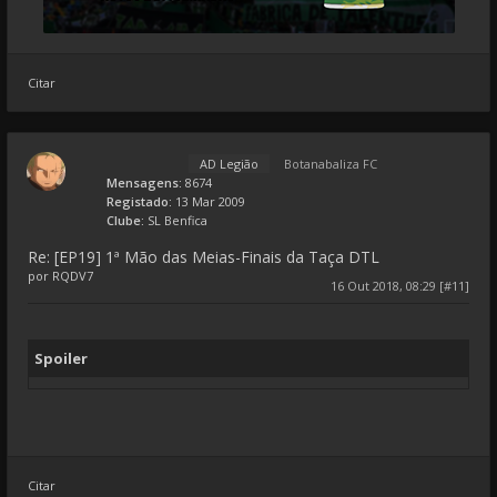
Citar
AD Legião
Botanabaliza FC
Mensagens:
8674
Registado:
13 Mar 2009
Clube:
SL Benfica
Re: [EP19] 1ª Mão das Meias-Finais da Taça DTL
por
RQDV7
16 Out 2018, 08:29 [#11]
Spoiler
Citar