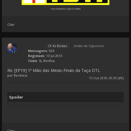
E FOI PARANHOS QUE OS F0DEU!
Citar
CF As Bestas
União de Capuchos
Mensagens:
924
Registado:
13 Jul 2013
Clube:
SL Benfica
Re: [EP19] 1ª Mão das Meias-Finais da Taça DTL
por
Reckless
15 Out 2018, 09:39 [#9]
Spoiler
Citar