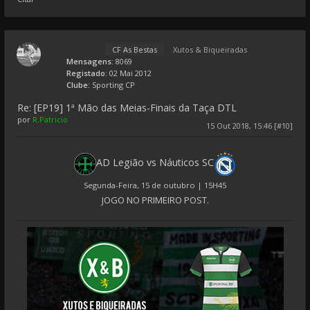
CF As Bestas
Xutos & Biqueiradas
Mensagens:
8069
Registado:
02 Mai 2012
Clube:
Sporting CP
Re: [EP19] 1ª Mão das Meias-Finais da Taça DTL
por
R.Patricio
15 Out 2018, 15:46 [#10]
AD Legião vs Náuticos SC
Segunda-Feira, 15 de outubro | 15H45
JOGO NO PRIMEIRO POST.