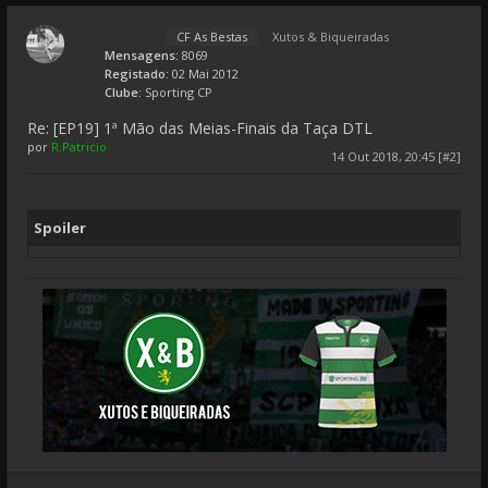
CF As Bestas
Xutos & Biqueiradas
Mensagens:
8069
Registado:
02 Mai 2012
Clube:
Sporting CP
Re: [EP19] 1ª Mão das Meias-Finais da Taça DTL
por
R.Patricio
14 Out 2018, 20:45 [#2]
Spoiler