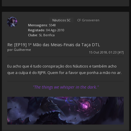
Náuticos SC
CF Grooveren
Mensagens:
5548
Registado:
04 Ago 2010
Clube:
SL Benfica
Re: [EP19] 1ª Mão das Meias-Finais da Taça DTL
por
Guilherme
15 Out 2018, 01:23 [#7]
Eu acho que é tudo conspiração dos Náuticos e também acho
que a culpa é do RJPR. Quem for a favor que ponha a mão no ar.
"The things we whisper in the dark."