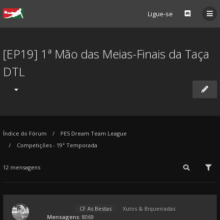
Ligue-se
[EP19] 1ª Mão das Meias-Finais da Taça
DTL
Índice do Fórum
PES Dream Team League
Competições - 19ª Temporada
12 mensagens
CF As Bestas
Xutos & Biqueiradas
Mensagens:
8069