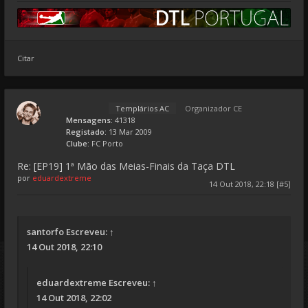
Citar
Templários AC
Organizador CE
Mensagens:
41318
Registado:
13 Mar 2009
Clube:
FC Porto
Re: [EP19] 1ª Mão das Meias-Finais da Taça DTL
por
eduardextreme
14 Out 2018, 22:18 [#5]
santorfo
Escreveu:
↑
14 Out 2018, 22:10
eduardextreme
Escreveu:
↑
14 Out 2018, 22:02