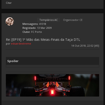
Citar
Templários AC
Organizador CE
Mensagens:
41318
Registado:
13 Mar 2009
Clube:
FC Porto
Re: [EP19] 1ª Mão das Meias-Finais da Taça DTL
por
eduardextreme
14 Out 2018, 22:02 [#3]
Spoiler