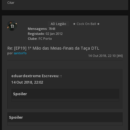
Citar
AD Legião
★ Cock On Ball ★
Mensagens:
7848
Registado:
02 Jan 2012
Clube:
FC Porto
Re: [EP19] 1ª Mão das Meias-Finais da Taça DTL
por
santorfo
14 Out 2018, 22:10 [#4]
eduardextreme
Escreveu:
↑
14 Out 2018, 22:02
Spoiler
Spoiler