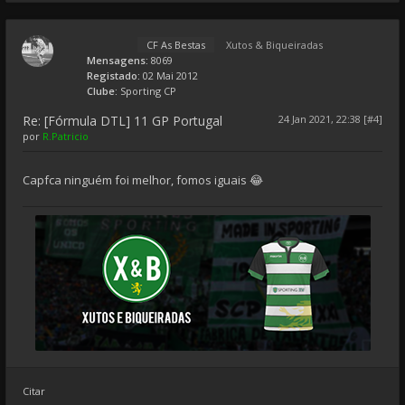
CF As Bestas
Xutos & Biqueiradas
Mensagens:
8069
Registado:
02 Mai 2012
Clube:
Sporting CP
Re: [Fórmula DTL] 11 GP Portugal
24 Jan 2021, 22:38 [#4]
por
R.Patricio
Capfca ninguém foi melhor, fomos iguais 😂
Citar