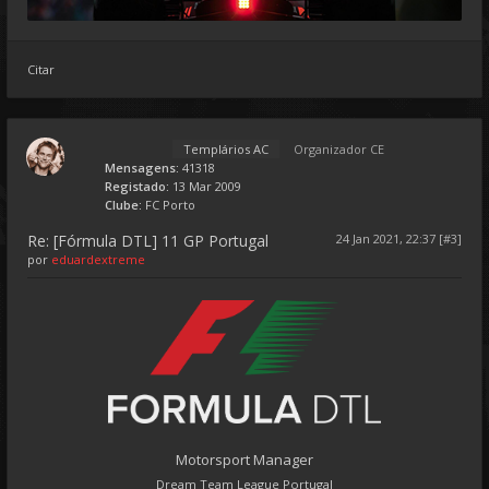
Citar
Templários AC
Organizador CE
Mensagens:
41318
Registado:
13 Mar 2009
Clube:
FC Porto
Re: [Fórmula DTL] 11 GP Portugal
24 Jan 2021, 22:37 [#3]
por
eduardextreme
Motorsport Manager
Dream Team League Portugal