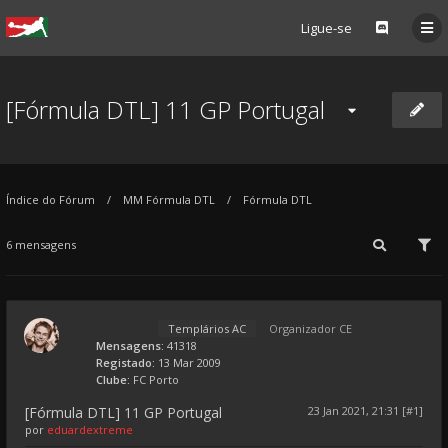
Ligue-se
[Fórmula DTL] 11 GP Portugal
Índice do Fórum
MM Fórmula DTL
Fórmula DTL
6 mensagens
Templários AC
Organizador CE
Mensagens:
41318
Registado:
13 Mar 2009
Clube:
FC Porto
[Fórmula DTL] 11 GP Portugal
23 Jan 2021, 21:31 [#1]
por
eduardextreme