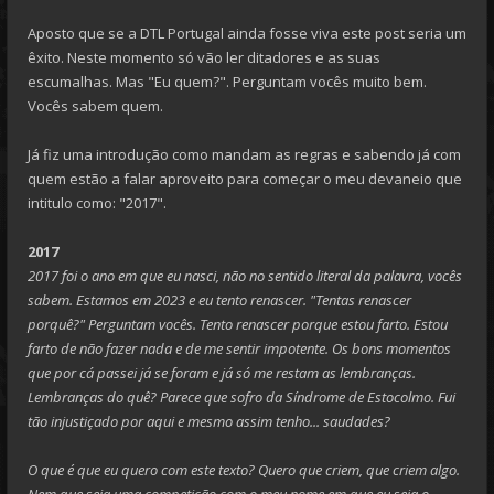
Aposto que se a DTL Portugal ainda fosse viva este post seria um
êxito. Neste momento só vão ler ditadores e as suas
escumalhas. Mas "Eu quem?". Perguntam vocês muito bem.
Vocês sabem quem.
Já fiz uma introdução como mandam as regras e sabendo já com
quem estão a falar aproveito para começar o meu devaneio que
intitulo como: "2017".
2017
2017 foi o ano em que eu nasci, não no sentido literal da palavra, vocês
sabem. Estamos em 2023 e eu tento renascer. "Tentas renascer
porquê?" Perguntam vocês. Tento renascer porque estou farto. Estou
farto de não fazer nada e de me sentir impotente. Os bons momentos
que por cá passei já se foram e já só me restam as lembranças.
Lembranças do quê? Parece que sofro da Síndrome de Estocolmo. Fui
tão injustiçado por aqui e mesmo assim tenho... saudades?
O que é que eu quero com este texto? Quero que criem, que criem algo.