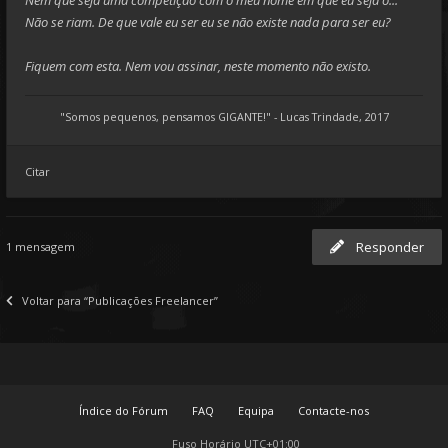
Nem que seja uma competição com o meu nome em que eu seja o...
Não se riam. De que vale eu ser eu se não existe nada para ser eu?
Fiquem com esta. Nem vou assinar, neste momento não existo.
"Somos pequenos, pensamos GIGANTE!" - Lucas Trindade, 2017
Citar
Responder
1 mensagem
Voltar para “Publicações Freelancer”
Índice do Fórum
FAQ
Equipa
Contacte-nos
Fuso Horário
UTC+01:00