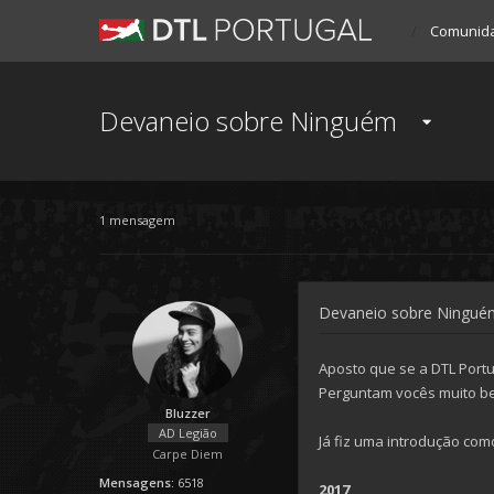
Comunid
Devaneio sobre Ninguém
1 mensagem
Devaneio sobre Ningué
Aposto que se a DTL Portu
Perguntam vocês muito b
Bluzzer
AD Legião
Já fiz uma introdução co
Carpe Diem
Mensagens:
6518
2017