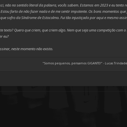
ci, não no sentido literal da palavra, vocês sabem. Estamos em 2023 e eu tento 
. Estou farto de não fazer nada e de me sentir impotente. Os bons momentos que 
ue sofro da Síndrome de Estocolmo. Fui tão injustiçado por aqui e mesmo assi
te texto? Quero que criem, que criem algo. Nem que seja uma competição com o m
er eu?
sinar, neste momento não existo.
"Somos pequenos, pensamos GIGANTE!" - Lucas Trindade