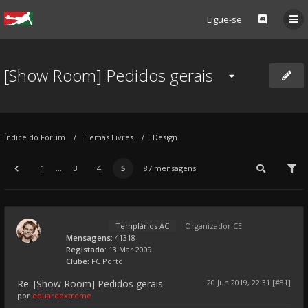
Ligue-se
[Show Room] Pedidos gerais
Índice do Fórum
Temas Livres
Design
1
...
3
4
5
87 mensagens
Templários AC
Organizador CE
Mensagens:
41318
Registado:
13 Mar 2009
Clube:
FC Porto
Re: [Show Room] Pedidos gerais
20 Jun 2019, 22:31 [#81]
por
eduardextreme