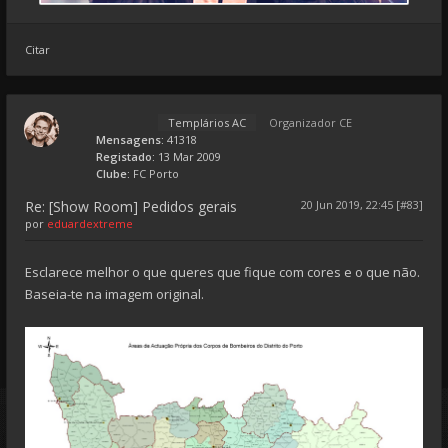
Citar
Templários AC
Organizador CE
Mensagens:
41318
Registado:
13 Mar 2009
Clube:
FC Porto
Re: [Show Room] Pedidos gerais
20 Jun 2019, 22:45 [#83]
por
eduardextreme
Esclarece melhor o que queres que fique com cores e o que não.
Baseia-te na imagem original.