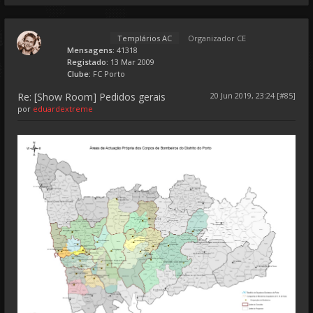
Templários AC
Organizador CE
Mensagens:
41318
Registado:
13 Mar 2009
Clube:
FC Porto
Re: [Show Room] Pedidos gerais
20 Jun 2019, 23:24 [#85]
por
eduardextreme