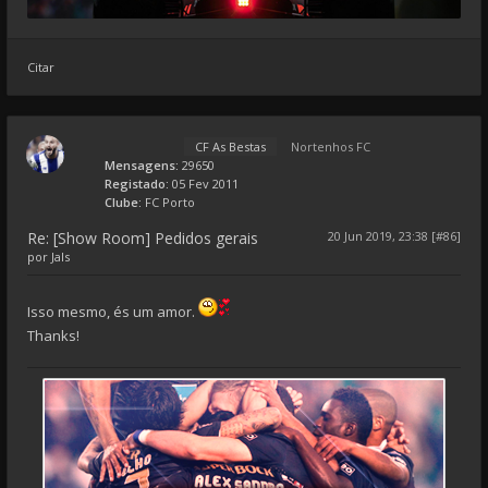
Citar
CF As Bestas
Nortenhos FC
Mensagens:
29650
Registado:
05 Fev 2011
Clube:
FC Porto
Re: [Show Room] Pedidos gerais
20 Jun 2019, 23:38 [#86]
por
Jals
Isso mesmo, és um amor.
Thanks!