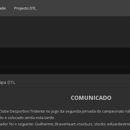
ade
Projecto DTL
uipa DTL
COMUNICADO
o Clube Desportivo Tridente no jogo da segunda jornada do campeonato nã
do e colocado ainda esta tarde.
dor foi o seguinte: Guilherme, BraveHeart, invictuzz, stockii, eduardextre