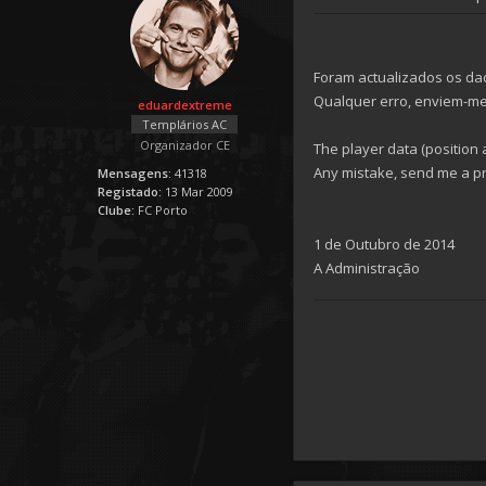
Foram actualizados os dad
Qualquer erro, enviem-m
eduardextreme
Templários AC
Organizador CE
The player data (position
Any mistake, send me a p
Mensagens:
41318
Registado:
13 Mar 2009
Clube:
FC Porto
1 de Outubro de 2014
A Administração