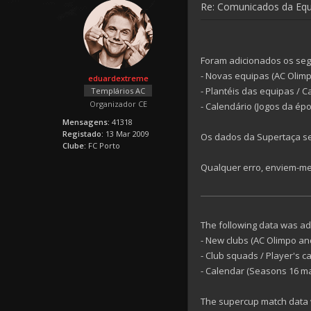
Re: Comunicados da Eq
Foram adicionados os segu
- Novas equipas (AC Olimp
eduardextreme
- Plantéis das equipas / C
Templários AC
Organizador CE
- Calendário (Jogos da épo
Mensagens:
41318
Registado:
13 Mar 2009
Os dados da Supertaça se
Clube:
FC Porto
Qualquer erro, enviem-m
The following data was ad
- New clubs (AC Olimpo an
- Club squads / Player's c
- Calendar (Seasons 16 mat
The supercup match data w