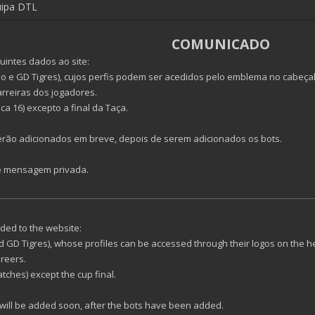
uipa DTL
COMUNICADO
intes dados ao site:
o e GD Tigres), cujos perfis podem ser acedidos pelo emblema no cabeça
arreiras dos jogadores.
ca 16) excepto a final da Taça.
rão adicionados em breve, depois de serem adicionados os bots.
e mensagem privada.
ded to the website:
d GD Tigres), whose profiles can be accessed through their logos on the h
areers.
ches) except the cup final.
ill be added soon, after the bots have been added.