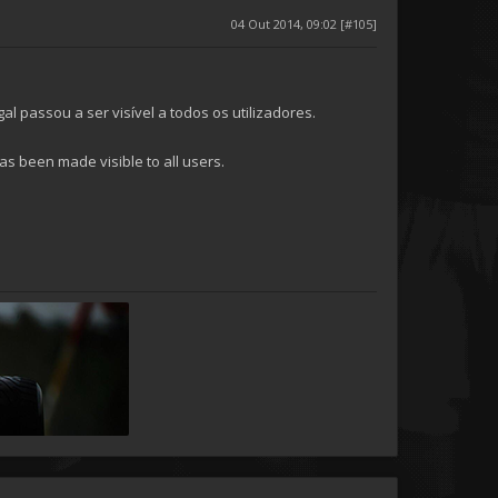
04 Out 2014, 09:02 [#105]
passou a ser visível a todos os utilizadores.
s been made visible to all users.