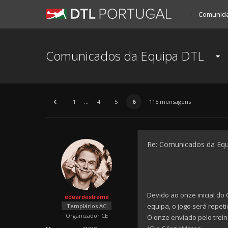
Comunid
Comunicados da Equipa DTL
1
...
4
5
6
115 mensagens
Re: Comunicados da Eq
Devido ao onze inicial d
eduardextreme
equipa, o jogo será repeti
Templários AC
Organizador CE
O onze enviado pelo treina