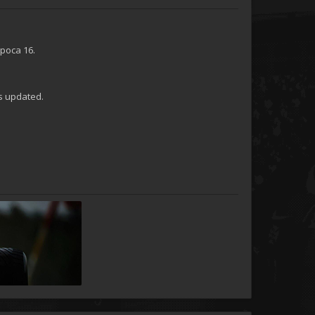
época 16.
as updated.