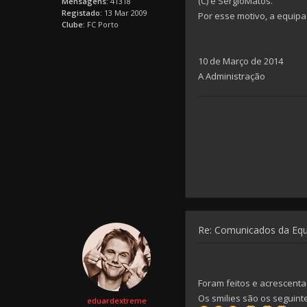
(C) e SérgioMatos.
Mensagens:
41318
Registado:
13 Mar 2009
Por esse motivo, a equipa
Clube:
FC Porto
10 de Março de 2014
A Administração
Re: Comunicados da Eq
Foram feitos e acrescent
Os smilies são os seguint
eduardextreme