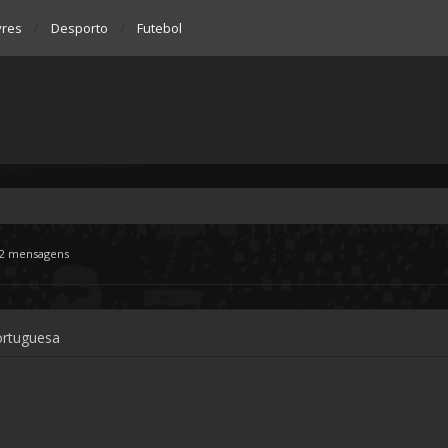
vres
Desporto
Futebol
2 mensagens
ortuguesa