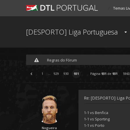
Temas Li
[DESPORTO] Liga Portuguesa
Regras do Fórum
1
...
929
930
931
Página
931
de
931
1860
Re: [DESPORTO] Liga P
1-1 vs Benfica
1-1 vs Sporting
1-1 vs Porto
Nogueira