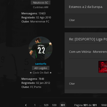
Náuticos SC
Estamos a 2 da Europa.
Custóias AM
Mensagens:
13603
Registado:
02 Ago 2010
Citar
Clube:
Moreirense FC
Re: [DESPORTO] Liga P
Com um Vitória - Moreire
santorfo
AD Legião
★ Cock On Ball ★
Mensagens:
7848
Registado:
02 Jan 2012
Citar
Clube:
FC Porto
1
...
929
930
931
Página
931
de
931
1860