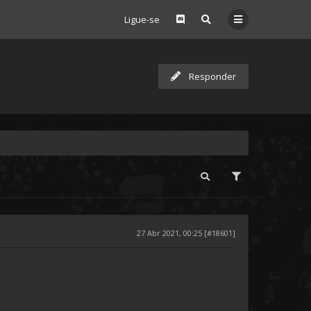
Ligue-se
Responder
27 Abr 2021, 00:25 [#18601]