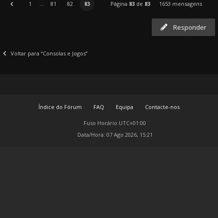
1
...
81
82
83
Página
83
de
83
1653 mensagens
Responder
Voltar para “Consolas e Jogos”
Índice do Fórum
FAQ
Equipa
Contacte-nos
Fuso Horário
UTC+01:00
Data/Hora: 07 Ago 2026, 15:21