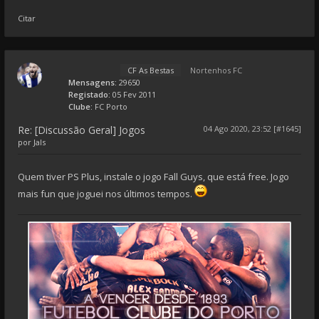
Citar
CF As Bestas
Nortenhos FC
Mensagens:
29650
Registado:
05 Fev 2011
Clube:
FC Porto
Re: [Discussão Geral] Jogos
04 Ago 2020, 23:52 [#1645]
por
Jals
Quem tiver PS Plus, instale o jogo Fall Guys, que está free. Jogo
mais fun que joguei nos últimos tempos.