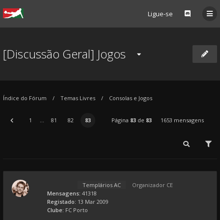
Ligue-se
[Discussão Geral] Jogos
Índice do Fórum
Temas Livres
Consolas e Jogos
1
...
81
82
83
Página
83
de
83
1653 mensagens
Templários AC
Organizador CE
Mensagens:
41318
Registado:
13 Mar 2009
Clube:
FC Porto