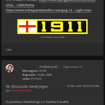
US/p ... rable/home
https://www.indiegamebundles.com/gog-12 ... right-now/
E FOI PARANHOS QUE OS F0DEU!
Citar
Templários AC
Organizador CE
Mensagens:
41318
Registado:
13 Mar 2009
Clube:
FC Porto
Re: [Discussão Geral] Jogos
23 Mar 2020, 08:00 [#1644]
por
eduardextreme
Eu já tinha o WatchDogs e o Stanley Parable.