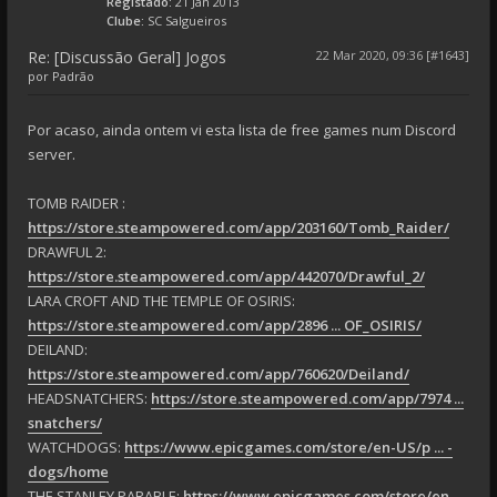
Registado:
21 Jan 2013
Clube:
SC Salgueiros
Re: [Discussão Geral] Jogos
22 Mar 2020, 09:36 [#1643]
por
Padrão
Por acaso, ainda ontem vi esta lista de free games num Discord
server.
TOMB RAIDER :
https://store.steampowered.com/app/203160/Tomb_Raider/
DRAWFUL 2:
https://store.steampowered.com/app/442070/Drawful_2/
LARA CROFT AND THE TEMPLE OF OSIRIS:
https://store.steampowered.com/app/2896 ... OF_OSIRIS/
DEILAND:
https://store.steampowered.com/app/760620/Deiland/
HEADSNATCHERS:
https://store.steampowered.com/app/7974 ...
snatchers/
WATCHDOGS:
https://www.epicgames.com/store/en-US/p ... -
dogs/home
THE STANLEY PARABLE:
https://www.epicgames.com/store/en-