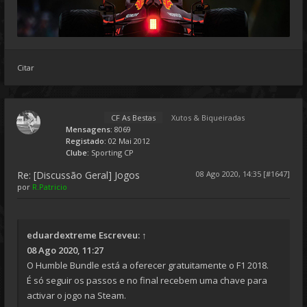
Citar
CF As Bestas
Xutos & Biqueiradas
Mensagens:
8069
Registado:
02 Mai 2012
Clube:
Sporting CP
Re: [Discussão Geral] Jogos
08 Ago 2020, 14:35 [#1647]
por
R.Patricio
eduardextreme
Escreveu:
↑
08 Ago 2020, 11:27
O Humble Bundle está a oferecer gratuitamente o F1 2018.
É só seguir os passos e no final recebem uma chave para
activar o jogo na Steam.