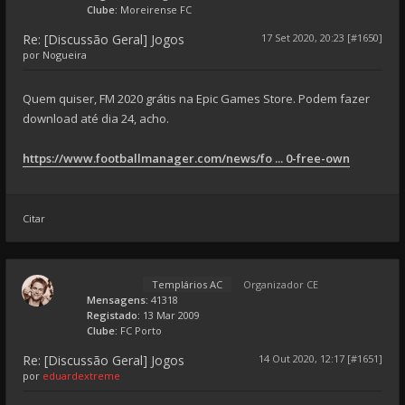
Clube:
Moreirense FC
Re: [Discussão Geral] Jogos
17 Set 2020, 20:23 [#1650]
por
Nogueira
Quem quiser, FM 2020 grátis na Epic Games Store. Podem fazer
download até dia 24, acho.
https://www.footballmanager.com/news/fo ... 0-free-own
Citar
Templários AC
Organizador CE
Mensagens:
41318
Registado:
13 Mar 2009
Clube:
FC Porto
Re: [Discussão Geral] Jogos
14 Out 2020, 12:17 [#1651]
por
eduardextreme