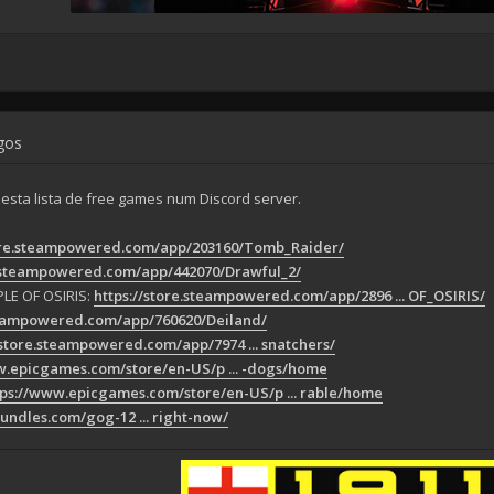
ogos
 esta lista de free games num Discord server.
tore.steampowered.com/app/203160/Tomb_Raider/
e.steampowered.com/app/442070/Drawful_2/
LE OF OSIRIS:
https://store.steampowered.com/app/2896 ... OF_OSIRIS/
steampowered.com/app/760620/Deiland/
/store.steampowered.com/app/7974 ... snatchers/
w.epicgames.com/store/en-US/p ... -dogs/home
tps://www.epicgames.com/store/en-US/p ... rable/home
ndles.com/gog-12 ... right-now/