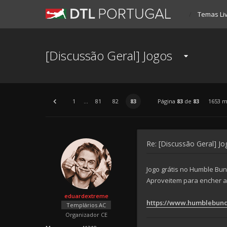
Temas Li
[Discussão Geral] Jogos
1
...
81
82
83
Página
83
de
83
1653 
Re: [Discussão Geral] J
Jogo grátis no Humble Bun
Aproveitem para encher a 
eduardextreme
https://www.humblebundle
Templários AC
Organizador CE