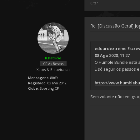
Citar
Re: [Discussão Geral] J
eduardextreme
Escre
08 Ago 2020, 11:27
R.Patricio
O Humble Bundle está a 
CF As Bestas
É só seguir os passos e
Xutos & Biqueiradas
Mensagens:
8069
https://www.humblebu
Registado:
02 Mai 2012
Clube:
Sporting CP
Sem volante não tem graça