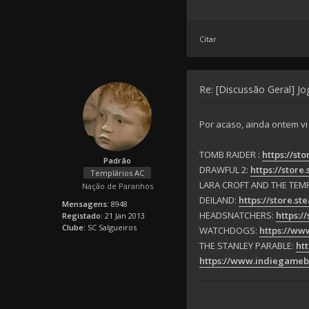
Citar
Re: [Discussão Geral] J
Por acaso, ainda ontem vi
TOMB RAIDER :
https://s
Padrão
DRAWFUL 2:
https://stor
Templários AC
LARA CROFT AND THE TEMP
Nação de Paranhos
DEILAND:
https://store.
Mensagens:
8948
HEADSNATCHERS:
https:/
Registado:
21 Jan 2013
Clube:
SC Salgueiros
WATCHDOGS:
https://ww
THE STANLEY PARABLE:
ht
https://www.indiegamebu