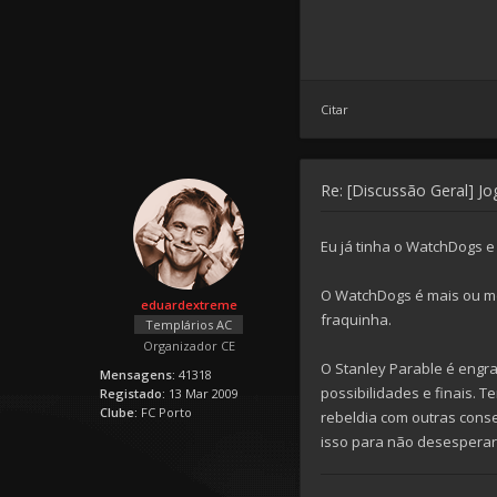
Citar
Re: [Discussão Geral] J
Eu já tinha o WatchDogs e
O WatchDogs é mais ou men
eduardextreme
fraquinha.
Templários AC
Organizador CE
O Stanley Parable é engra
Mensagens:
41318
possibilidades e finais. 
Registado:
13 Mar 2009
Clube:
FC Porto
rebeldia com outras cons
isso para não desesperar 