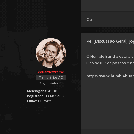
Citar
Re: [Discussão Geral] J
O Humble Bundle está a of
É só seguir os passos e n
eduardextreme
https://www.humblebund
Templários AC
Organizador CE
Mensagens:
41318
Registado:
13 Mar 2009
Clube:
FC Porto