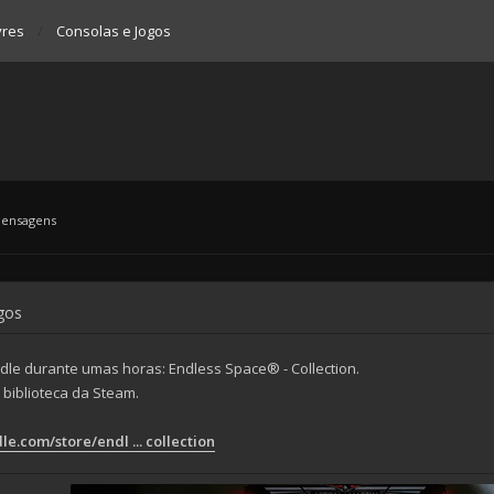
vres
Consolas e Jogos
mensagens
ogos
dle durante umas horas: Endless Space® - Collection.
biblioteca da Steam.
.com/store/endl ... collection