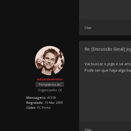
Citar
Re: [Discussão Geral] J
Vai buscar o jogo e se ar
Pode ser que haja algo ba
eduardextreme
Templários AC
Organizador CE
Mensagens:
41318
Registado:
13 Mar 2009
Clube:
FC Porto
Citar