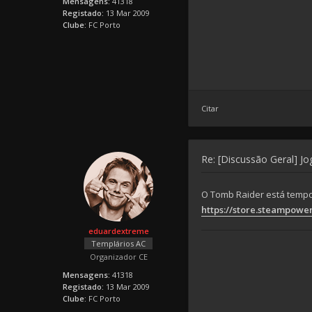
Mensagens:
41318
Registado:
13 Mar 2009
Clube:
FC Porto
Citar
Re: [Discussão Geral] J
O Tomb Raider está tempor
https://store.steampow
eduardextreme
Templários AC
Organizador CE
Mensagens:
41318
Registado:
13 Mar 2009
Clube:
FC Porto