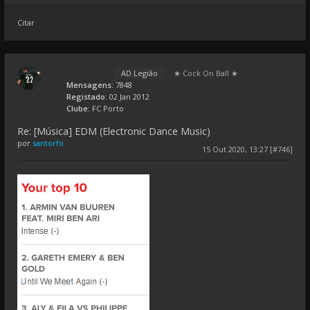
Citar
AD Legião
★ Cock On Ball ★
Mensagens:
7848
Registado:
02 Jan 2012
Clube:
FC Porto
Re: [Música] EDM (Electronic Dance Music)
por
santorfo
15 Out 2020, 13:27 [#746]