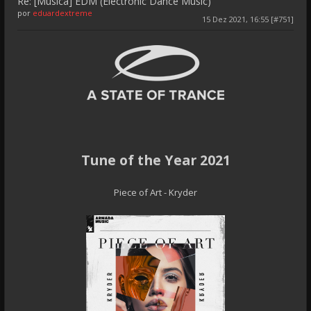
Re: [Música] EDM (Electronic Dance Music)
por
eduardextreme
15 Dez 2021, 16:55 [#751]
Tune of the Year 2021
Piece of Art - Kryder