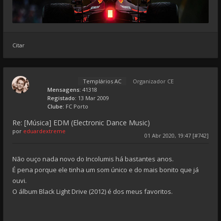
Citar
Templários AC
Organizador CE
Mensagens:
41318
Registado:
13 Mar 2009
Clube:
FC Porto
Re: [Música] EDM (Electronic Dance Music)
por
eduardextreme
01 Abr 2020, 19:47 [#742]
Não ouço nada novo do Incolumis há bastantes anos.
É pena porque ele tinha um som único e do mais bonito que já
ouvi.
O álbum Black Light Drive (2012) é dos meus favoritos.