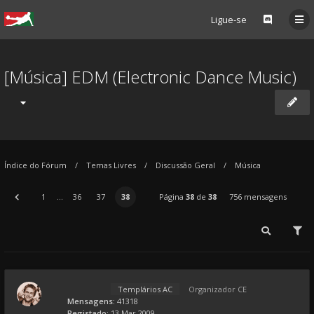
Ligue-se
[Música] EDM (Electronic Dance Music)
Índice do Fórum
Temas Livres
Discussão Geral
Música
1
...
36
37
38
Página
38
de
38
756 mensagens
Templários AC
Organizador CE
Mensagens:
41318
Registado:
13 Mar 2009