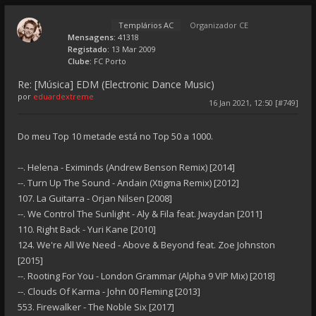
Templários AC
Organizador CE
Mensagens:
41318
Registado:
13 Mar 2009
Clube:
FC Porto
Re: [Música] EDM (Electronic Dance Music)
por
eduardextreme
16 Jan 2021, 12:50 [#749]
Do meu Top 10 metade está no Top 50 a 1000.
--. Helena - Eximinds (Andrew Benson Remix) [2014]
--. Turn Up The Sound - Andain (Xtigma Remix) [2012]
107. La Guitarra - Orjan Nilsen [2008]
--. We Control The Sunlight - Aly & Fila feat. Jwaydan [2011]
110. Right Back - Yuri Kane [2010]
124. We're All We Need - Above & Beyond feat. Zoe Johnston
[2015]
--. Rooting For You - London Grammar (Alpha 9 VIP Mix) [2018]
--. Clouds Of Karma - John 00 Fleming [2013]
553. Firewalker - The Noble Six [2017]