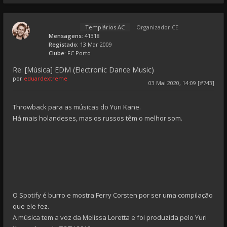
Templários AC
Organizador CE
Mensagens:
41318
Registado:
13 Mar 2009
Clube:
FC Porto
Re: [Música] EDM (Electronic Dance Music)
por
eduardextreme
03 Mai 2020, 14:09 [#743]
Throwback para as músicas do Yuri Kane.
Há mais holandeses, mas os russos têm o melhor som.
O Spotify é burro e mostra Ferry Corsten por ser uma compilação
que ele fez.
A música tem a voz da Melissa Loretta e foi produzida pelo Yuri