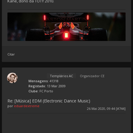
Kane, dono da TOTY 2010.
Citar
Templários AC
Organizador CE
Mensagens:
41318
Registado:
13 Mar 2009
Clube:
FC Porto
Re: [Música] EDM (Electronic Dance Music)
por
eduardextreme
26 Mai 2020, 09:44 [#744]