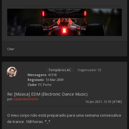
Citar
Templários AC
Organizador CE
Mensagens:
41318
Registado:
13 Mar 2009
Clube:
FC Porto
Re: [Música] EDM (Electronic Dance Music)
por
eduardextreme
16 Jan 2021, 12:39 [#748]
O meu corpo não está preparado para uma semana consecutiva
de trance. 168 horas. *_*