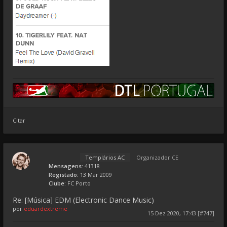
Citar
Templários AC
Organizador CE
Mensagens:
41318
Registado:
13 Mar 2009
Clube:
FC Porto
Re: [Música] EDM (Electronic Dance Music)
por
eduardextreme
15 Dez 2020, 17:43 [#747]