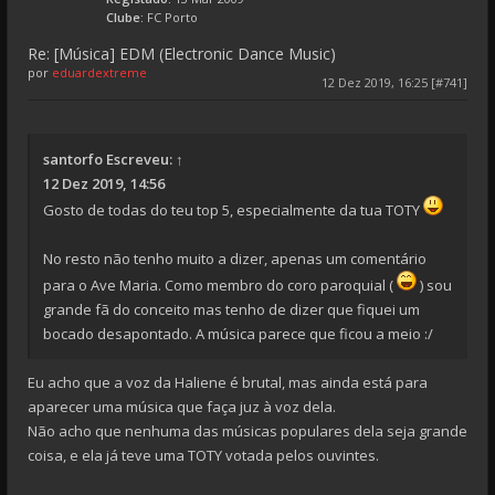
Clube:
FC Porto
Re: [Música] EDM (Electronic Dance Music)
por
eduardextreme
12 Dez 2019, 16:25 [#741]
santorfo
Escreveu:
↑
12 Dez 2019, 14:56
Gosto de todas do teu top 5, especialmente da tua TOTY
No resto não tenho muito a dizer, apenas um comentário
para o Ave Maria. Como membro do coro paroquial (
) sou
grande fã do conceito mas tenho de dizer que fiquei um
bocado desapontado. A música parece que ficou a meio :/
Eu acho que a voz da Haliene é brutal, mas ainda está para
aparecer uma música que faça juz à voz dela.
Não acho que nenhuma das músicas populares dela seja grande
coisa, e ela já teve uma TOTY votada pelos ouvintes.