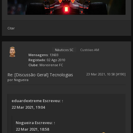
Citar
Náuticos SC
Custóias AM
Mensagens:
13603
Registado:
02 Ago 2010
Clube:
Moreirense FC
Re: [Discussão Geral] Tecnologias
23 Mar 2021, 10:58 [#190]
por
Nogueira
eduardextreme
Escreveu:
↑
22 Mar 2021, 19:04
Nogueira
Escreveu:
↑
22 Mar 2021, 18:58