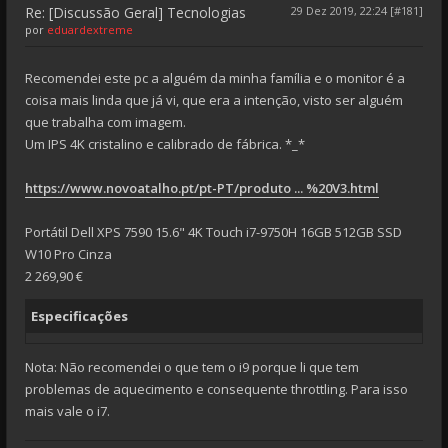
Re: [Discussão Geral] Tecnologias
29 Dez 2019, 22:24 [#181]
por
eduardextreme
Recomendei este pc a alguém da minha família e o monitor é a
coisa mais linda que já vi, que era a intenção, visto ser alguém
que trabalha com imagem.
Um IPS 4K cristalino e calibrado de fábrica. *_*
https://www.novoatalho.pt/pt-PT/produto ... %20V3.html
Portátil Dell XPS 7590 15.6" 4K Touch i7-9750H 16GB 512GB SSD
W10 Pro Cinza
2 269,90 €
Especificações
Nota: Não recomendei o que tem o i9 porque li que tem
problemas de aquecimento e consequente throttling. Para isso
mais vale o i7.