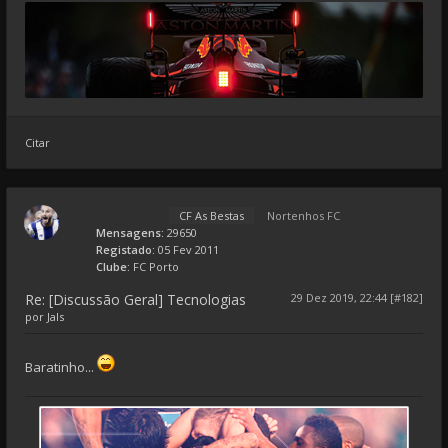
Citar
CF As Bestas
Nortenhos FC
Mensagens:
29650
Registado:
05 Fev 2011
Clube:
FC Porto
Re: [Discussão Geral] Tecnologias
29 Dez 2019, 22:44 [#182]
por
Jals
Baratinho...