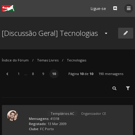
Ligue-se
[Discussão Geral] Tecnologias
Índice do Fórum
Temas Livres
Tecnologias
1
...
8
9
10
Página
10
de
10
190 mensagens
Templários AC
Organizador CE
Mensagens:
41318
Registado:
13 Mar 2009
Clube:
FC Porto