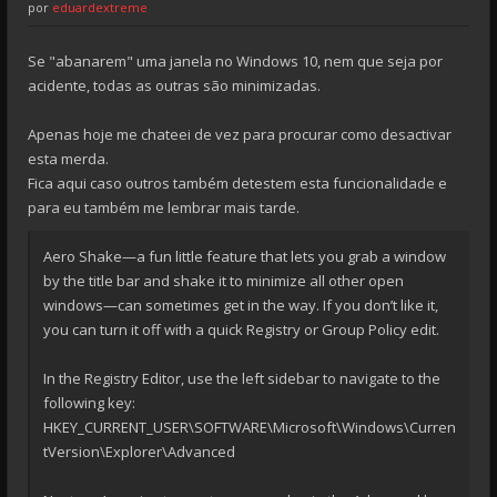
por
eduardextreme
Se "abanarem" uma janela no Windows 10, nem que seja por
acidente, todas as outras são minimizadas.
Apenas hoje me chateei de vez para procurar como desactivar
esta merda.
Fica aqui caso outros também detestem esta funcionalidade e
para eu também me lembrar mais tarde.
Aero Shake—a fun little feature that lets you grab a window
by the title bar and shake it to minimize all other open
windows—can sometimes get in the way. If you don’t like it,
you can turn it off with a quick Registry or Group Policy edit.
In the Registry Editor, use the left sidebar to navigate to the
following key:
HKEY_CURRENT_USER\SOFTWARE\Microsoft\Windows\Curren
tVersion\Explorer\Advanced