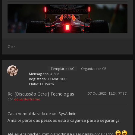
Citar
Templários AC
Organizador CE
Mensagens:
41318
Registado:
13 Mar 2009
Clube:
FC Porto
Re: [Discussão Geral] Tecnologias
07 Out 2020, 15:24 [#185]
por
eduardextreme
Caso normal da vida de um SysAdmin.
A maior parte das pessoas está a cagar-se para a segurança.
Até eu era hacker, com o sporting a usar passwords "scp".