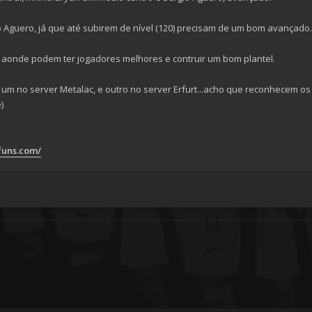
guero, já que até subirem de nível (120) precisam de um bom avançado.
s aonde podem ter jogadores melhores e contruir um bom plantel.
s, um no server Metalac, e outro no server Erfurt...acho que reconhece
)
tfuns.com/