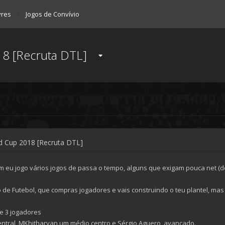
vres
Jogos de Convívio
18 [Recruta DTL]
ld Cup 2018 [Recruta DTL]
 eu jogo vários jogos de passa o tempo, alguns que exigam pouca net (d
o de Futebol, que compras jogadores e vais construindo o teu plantel, ma
e 3 jogadores
entral, MKhitharyan um médio centro e Sérgio Aguero, avançado.