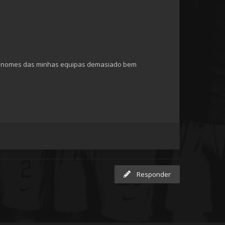
m os nomes das minhas equipas demasiado bem
Responder