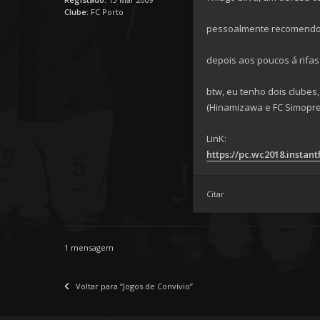
Clube:
FC Porto
pessoalmente recomendo A
depois aos poucos á rifa
btw, eu tenho dois clube
(Hinamizawa e FC Simopre
LinK:
https://pc.wc2018.instan
Citar
1 mensagem
Voltar para “Jogos de Convívio”