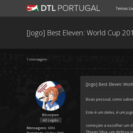
Temas Li
[Jogo] Best Eleven: World Cup 20
1 mensagem
[Jogo] Best Eleven: Wor
Boas pessoal, como sabem
Este é um deles, é um jog
BScorpion
AD Legião
começam a escolher um d
Mensagens:
6696
Thiago Silva, um defesa c
Registado:
13 Mar 2009