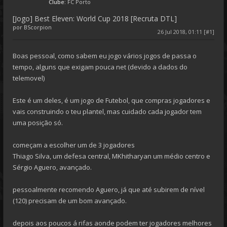
Clube:
FC Porto
[Jogo] Best Eleven: World Cup 2018 [Recruta DTL]
por
BScorpion
26 Jul 2018, 01:11 [#1]
Boas pessoal, como sabem eu jogo vários jogos de passa o
tempo, alguns que exigam pouca net (devido a dados do
telemovel)
Este é um deles, é um jogo de Futebol, que compras jogadores e
vais construindo o teu plantel, mas cuidado cada jogador tem
uma posição só.
começam a escolher um de 3 jogadores
Thiago Silva, um defesa central, MKhitharyan um médio centro e
Sérgio Aguero, avançado.
pessoalmente recomendo Aguero, já que até subirem de nível
(120) precisam de um bom avançado.
depois aos poucos á rifas aonde podem ter jogadores melhores