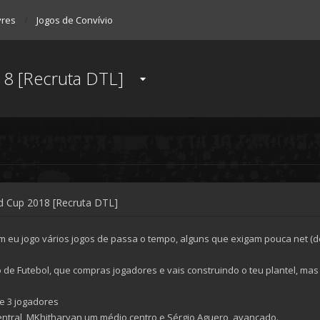
vres
Jogos de Convívio
18 [Recruta DTL]
ld Cup 2018 [Recruta DTL]
 eu jogo vários jogos de passa o tempo, alguns que exigam pouca net (d
o de Futebol, que compras jogadores e vais construindo o teu plantel, ma
e 3 jogadores
entral, MKhitharyan um médio centro e Sérgio Aguero, avançado.