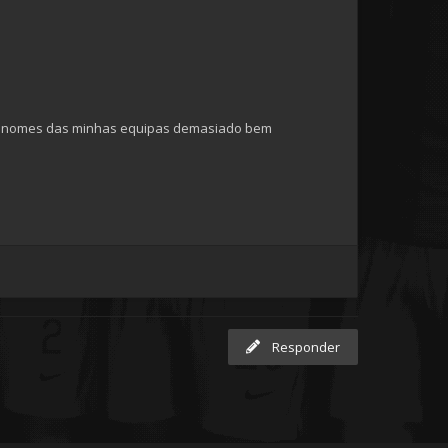
m os nomes das minhas equipas demasiado bem
Responder