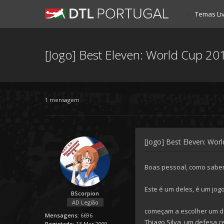
Temas Li
[Jogo] Best Eleven: World Cup 20
1 mensagem
[Jogo] Best Eleven: Wor
Boas pessoal, como sabem
Este é um deles, é um jog
BScorpion
AD Legião
começam a escolher um d
Mensagens:
6696
Thiago Silva, um defesa c
Registado:
13 Mar 2009