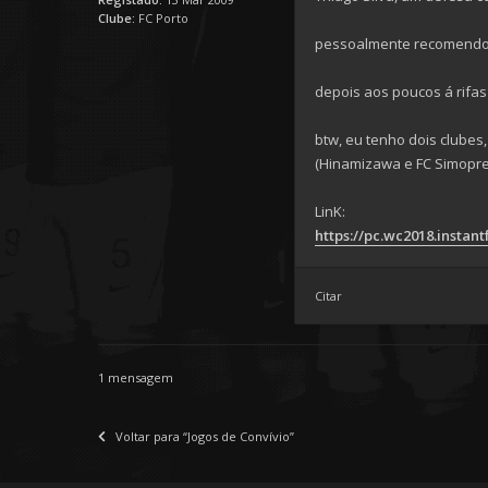
Clube:
FC Porto
pessoalmente recomendo A
depois aos poucos á rifa
btw, eu tenho dois clube
(Hinamizawa e FC Simopre
LinK:
https://pc.wc2018.instan
Citar
1 mensagem
Voltar para “Jogos de Convívio”