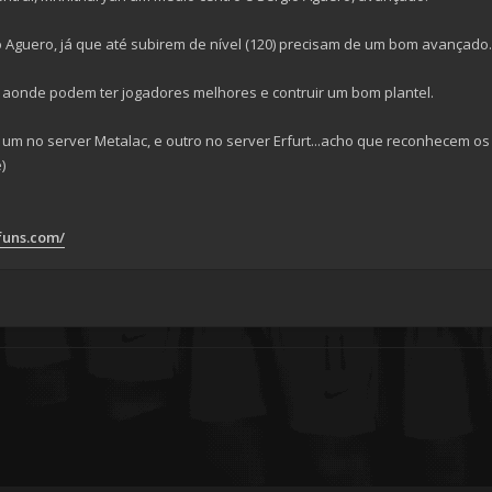
guero, já que até subirem de nível (120) precisam de um bom avançado.
s aonde podem ter jogadores melhores e contruir um bom plantel.
s, um no server Metalac, e outro no server Erfurt...acho que reconhece
)
tfuns.com/