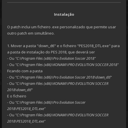
Instalação
O patch inclui um ficheiro .exe personalizado que permite usar
outro patch em simultâneo.
1. Mover a pasta "down_dtl" e o ficheiro "PES2018_DTL.exe" para
a pasta de instalação do PES 2018, que deverá ser
- Ou
"C:\Program Files (x86)\Pro Evolution Soccer 2018"
- Ou
"C:\Program Files (x86)\KONAMI\PRO EVOLUTION SOCCER 2018"
Ficando com a pasta
- Ou
"C:\Program Files (x86)\Pro Evolution Soccer 2018\down_dtl"
- Ou
"C:\Program Files (x86)\KONAMI\PRO EVOLUTION SOCCER
2018\down_dtl"
E o ficheiro
- Ou
"C:\Program Files (x86)\Pro Evolution Soccer
2018\PES2018_DTL.exe"
- Ou
"C:\Program Files (x86)\KONAMI\PRO EVOLUTION SOCCER
2018\PES2018_DTL.exe"