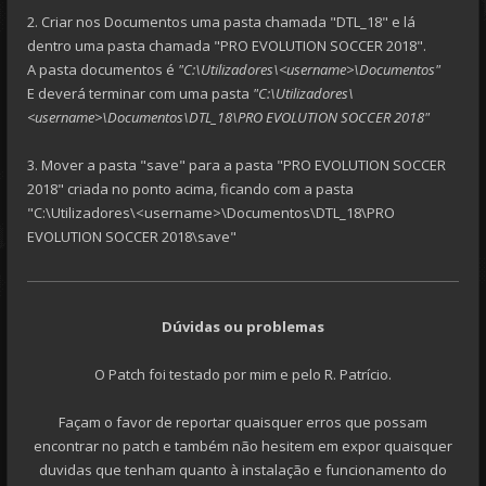
2. Criar nos Documentos uma pasta chamada "DTL_18" e lá
dentro uma pasta chamada "PRO EVOLUTION SOCCER 2018".
A pasta documentos é
"C:\Utilizadores\<username>\Documentos"
E deverá terminar com uma pasta
"C:\Utilizadores\
<username>\Documentos\DTL_18\PRO EVOLUTION SOCCER 2018"
3. Mover a pasta "save" para a pasta "PRO EVOLUTION SOCCER
2018" criada no ponto acima, ficando com a pasta
"C:\Utilizadores\<username>\Documentos\DTL_18\PRO
EVOLUTION SOCCER 2018\save"
Dúvidas ou problemas
O Patch foi testado por mim e pelo R. Patrício.
Façam o favor de reportar quaisquer erros que possam
encontrar no patch e também não hesitem em expor quaisquer
duvidas que tenham quanto à instalação e funcionamento do