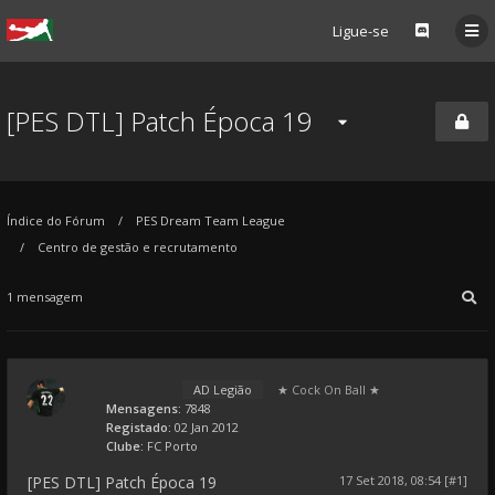
Ligue-se
[PES DTL] Patch Época 19
Índice do Fórum
PES Dream Team League
Centro de gestão e recrutamento
1 mensagem
AD Legião
★ Cock On Ball ★
Mensagens:
7848
Registado:
02 Jan 2012
Clube:
FC Porto
[PES DTL] Patch Época 19
17 Set 2018, 08:54 [#1]