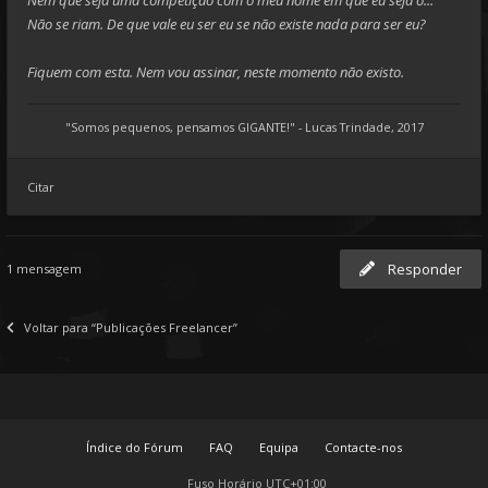
Nem que seja uma competição com o meu nome em que eu seja o...
Não se riam. De que vale eu ser eu se não existe nada para ser eu?
Fiquem com esta. Nem vou assinar, neste momento não existo.
"Somos pequenos, pensamos GIGANTE!" - Lucas Trindade, 2017
Citar
Responder
1 mensagem
Voltar para “Publicações Freelancer”
Índice do Fórum
FAQ
Equipa
Contacte-nos
Fuso Horário
UTC+01:00