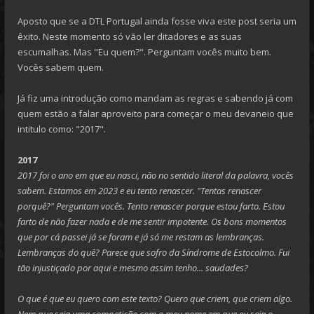
Aposto que se a DTL Portugal ainda fosse viva este post seria um
êxito. Neste momento só vão ler ditadores e as suas
escumalhas. Mas "Eu quem?". Perguntam vocês muito bem.
Vocês sabem quem.
Já fiz uma introdução como mandam as regras e sabendo já com
quem estão a falar aproveito para começar o meu devaneio que
intitulo como: "2017".
2017
2017 foi o ano em que eu nasci, não no sentido literal da palavra, vocês
sabem. Estamos em 2023 e eu tento renascer. "Tentas renascer
porquê?" Perguntam vocês. Tento renascer porque estou farto. Estou
farto de não fazer nada e de me sentir impotente. Os bons momentos
que por cá passei já se foram e já só me restam as lembranças.
Lembranças do quê? Parece que sofro da Síndrome de Estocolmo. Fui
tão injustiçado por aqui e mesmo assim tenho... saudades?
O que é que eu quero com este texto? Quero que criem, que criem algo.